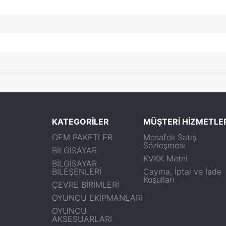
KATEGORİLER
MÜŞTERİ HİZMETLE
OEM PAKETLER
Mesafeli Satış
Sözleşmesi
BİLGİSAYAR
KVKK Metni
BİLGİSAYAR
BİLEŞENLERİ
Cayma, İptal ve İade
Koşulları
ÇEVRE BİRİMLERİ
OYUNCU EKİPMANLARI
OYUNCU
AKSESUARLARI