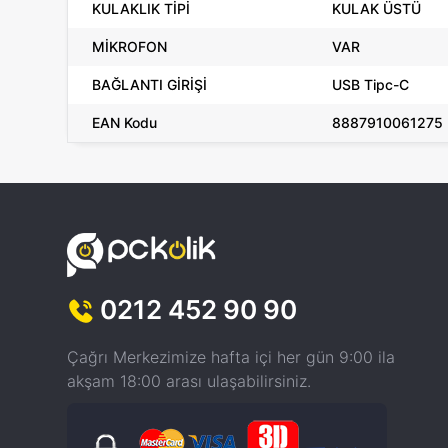
KULAKLIK TİPİ
KULAK ÜSTÜ
MİKROFON
VAR
BAĞLANTI GİRİŞİ
USB Tipc-C
EAN Kodu
8887910061275
0212 452 90 90
Çağrı Merkezimize hafta içi her gün 9:00 ila
akşam 18:00 arası ulaşabilirsiniz.