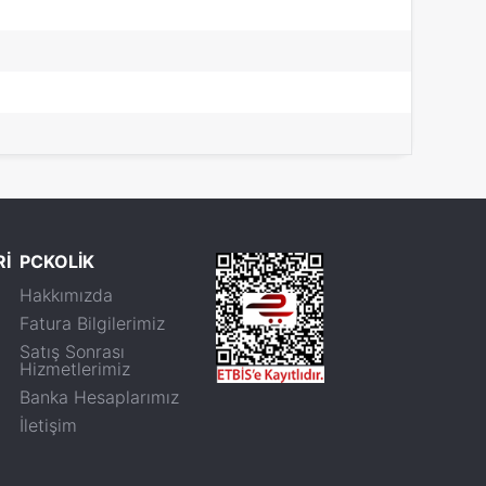
Rİ
PCKOLİK
Hakkımızda
Fatura Bilgilerimiz
Satış Sonrası
Hizmetlerimiz
Banka Hesaplarımız
İletişim