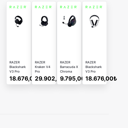
RAZER
RAZER
RAZER
RAZER
Blackshark
Kraken V4
Barracuda X
Blackshark
V3 Pro
Pro
Chroma
V3 Pro
Kablosuz
Kablosuz
Kablosuz
Kablosuz
18.676,00₺
29.902,00₺
9.795,00₺
18.676,00₺
Siyah
Siyah
Siyah
Beyaz
Gaming
Gaming
Gaming
Gaming
Kulaklık
Kulaklık
Kulaklık
Kulaklık