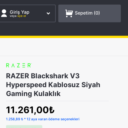
Giriş Yap
Sepetim (
0
)
veya
üye ol
RAZER Blackshark V3
Hyperspeed Kablosuz Siyah
Gaming Kulaklık
11.261,00₺
1.258,89 ₺ * 12 aya varan ödeme seçenekleri