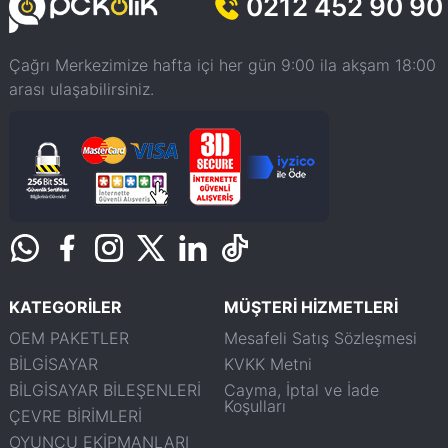
0212 452 90 90
Çağrı Merkezimize hafta içi her gün 9:00 ila akşam 18:00
arası ulaşabilirsiniz.
KATEGORİLER
MÜŞTERİ HİZMETLERİ
OEM PAKETLER
Mesafeli Satış Sözleşmesi
BİLGİSAYAR
KVKK Metni
BİLGİSAYAR BİLEŞENLERİ
Cayma, İptal ve İade
Koşulları
ÇEVRE BİRİMLERİ
OYUNCU EKİPMANLARI