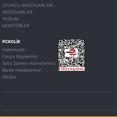
OYUNCU AKSESUARLARI
AKSESUARLAR
YAZILIM
MONİTÖRLER
PCKOLİK
Hakkımızda
Fatura Bilgilerimiz
Satış Sonrası Hizmetlerimiz
Banka Hesaplarımız
İletişim