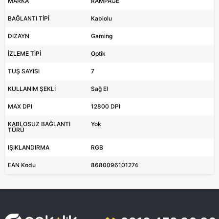
MARKA
RAMPAGE
BAĞLANTI TİPİ
Kablolu
DİZAYN
Gaming
İZLEME TİPİ
Optik
TUŞ SAYISI
7
KULLANIM ŞEKLİ
Sağ El
MAX DPI
12800 DPI
KABLOSUZ BAĞLANTI
Yok
TÜRÜ
IŞIKLANDIRMA
RGB
EAN Kodu
8680096101274