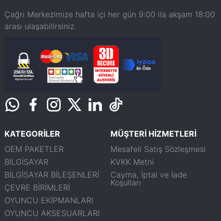
Çağrı Merkezimize hafta içi her gün 9:00 ila akşam 18:00
arası ulaşabilirsiniz.
KATEGORİLER
MÜŞTERİ HİZMETLERİ
OEM PAKETLER
Mesafeli Satış Sözleşmesi
BİLGİSAYAR
KVKK Metni
BİLGİSAYAR BİLEŞENLERİ
Cayma, İptal ve İade
Koşulları
ÇEVRE BİRİMLERİ
OYUNCU EKİPMANLARI
OYUNCU AKSESUARLARI