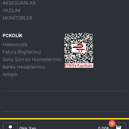
AKSESUARLAR
YAZILIM
MONİTÖRLER
PCKOLİK
Hakkımızda
Fatura Bilgilerimiz
Satış Sonrası Hizmetlerimiz
Banka Hesaplarımız
İletişim
© 2026 pckolik.com.tr - Tüm haklarımız saklıdır.
0
Giriş Yap
0,00₺