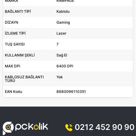
MARKA
RAMPAGE
BAĞLANTI TİPİ
Kablolu
DİZAYN
Gaming
İZLEME TİPİ
Lazer
TUŞ SAYISI
7
KULLANIM ŞEKLİ
Sağ El
MAX DPI
6400 DPI
KABLOSUZ BAĞLANTI
Yok
TÜRÜ
EAN Kodu
8680096110351
0212 452 90 90