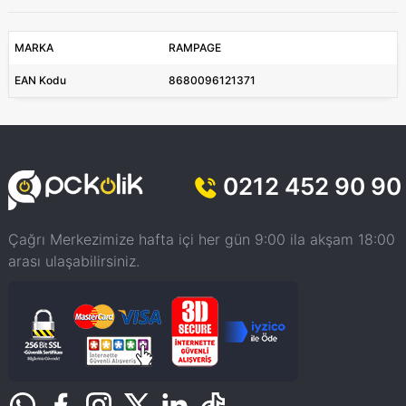
MARKA
RAMPAGE
EAN Kodu
8680096121371
0212 452 90 90
Çağrı Merkezimize hafta içi her gün 9:00 ila akşam 18:00
arası ulaşabilirsiniz.