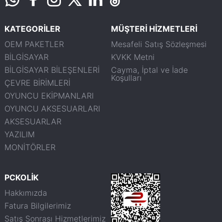
KATEGORİLER
MÜŞTERİ HİZMETLERİ
OEM PAKETLER
Mesafeli Satış Sözleşmesi
BİLGİSAYAR
KVKK Metni
BİLGİSAYAR BİLEŞENLERİ
Cayma, İptal ve İade
Koşulları
ÇEVRE BİRİMLERİ
OYUNCU EKİPMANLARI
OYUNCU AKSESUARLARI
AKSESUARLAR
YAZILIM
MONİTÖRLER
PCKOLİK
Hakkımızda
Fatura Bilgilerimiz
Satış Sonrası Hizmetlerimiz