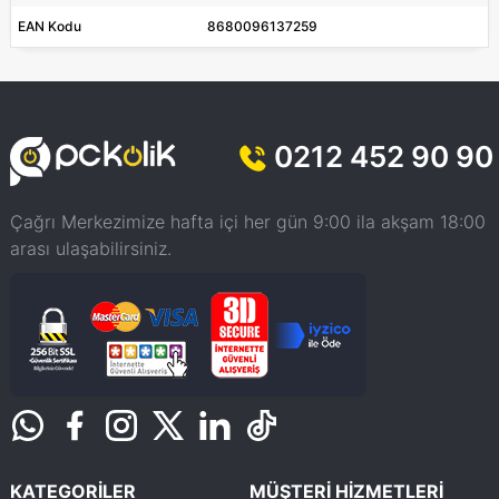
EAN Kodu
8680096137259
0212 452 90 90
Çağrı Merkezimize hafta içi her gün 9:00 ila akşam 18:00
arası ulaşabilirsiniz.
KATEGORİLER
MÜŞTERİ HİZMETLERİ