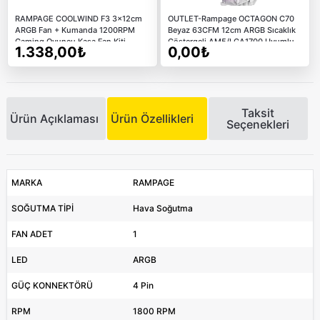
RAMPAGE COOLWIND F3 3x12cm
OUTLET-Rampage OCTAGON C70
ARGB Fan + Kumanda 1200RPM
Beyaz 63CFM 12cm ARGB Sıcaklık
Gaming Oyuncu Kasa Fan Kiti
Göstergeli AM5/LGA1700 Uyumlu
1.338,00₺
0,00₺
Hava Soğutucu
Taksit
Ürün Açıklaması
Ürün Özellikleri
Seçenekleri
MARKA
RAMPAGE
SOĞUTMA TİPİ
Hava Soğutma
FAN ADET
1
LED
ARGB
GÜÇ KONNEKTÖRÜ
4 Pin
RPM
1800 RPM