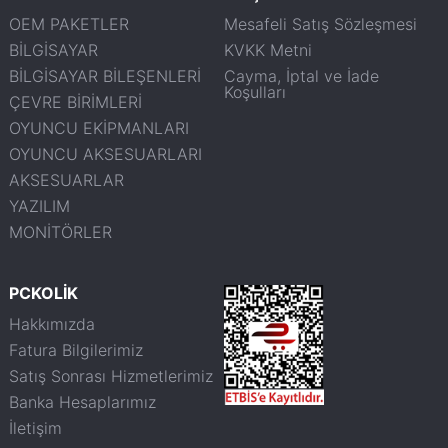
OEM PAKETLER
Mesafeli Satış Sözleşmesi
BİLGİSAYAR
KVKK Metni
BİLGİSAYAR BİLEŞENLERİ
Cayma, İptal ve İade
Koşulları
ÇEVRE BİRİMLERİ
OYUNCU EKİPMANLARI
OYUNCU AKSESUARLARI
AKSESUARLAR
YAZILIM
MONİTÖRLER
PCKOLİK
Hakkımızda
Fatura Bilgilerimiz
Satış Sonrası Hizmetlerimiz
Banka Hesaplarımız
İletişim