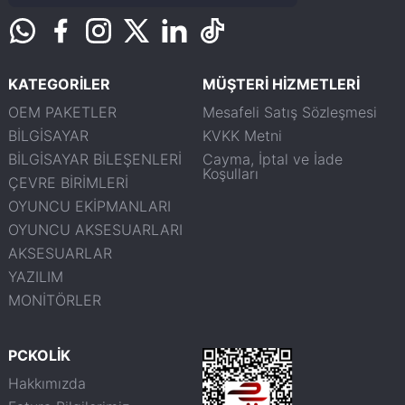
KATEGORİLER
MÜŞTERİ HİZMETLERİ
OEM PAKETLER
Mesafeli Satış Sözleşmesi
BİLGİSAYAR
KVKK Metni
BİLGİSAYAR BİLEŞENLERİ
Cayma, İptal ve İade
Koşulları
ÇEVRE BİRİMLERİ
OYUNCU EKİPMANLARI
OYUNCU AKSESUARLARI
AKSESUARLAR
YAZILIM
MONİTÖRLER
PCKOLİK
Hakkımızda