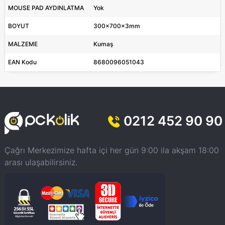
MOUSE PAD AYDINLATMA
Yok
BOYUT
300x700x3mm
MALZEME
Kumaş
EAN Kodu
8680096051043
0212 452 90 90
Çağrı Merkezimize hafta içi her gün 9:00 ila akşam 18:00
arası ulaşabilirsiniz.