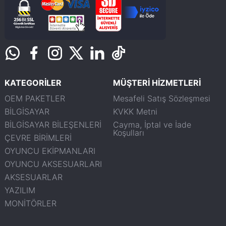
KATEGORİLER
MÜŞTERİ HİZMETLERİ
OEM PAKETLER
Mesafeli Satış Sözleşmesi
BİLGİSAYAR
KVKK Metni
BİLGİSAYAR BİLEŞENLERİ
Cayma, İptal ve İade
Koşulları
ÇEVRE BİRİMLERİ
OYUNCU EKİPMANLARI
OYUNCU AKSESUARLARI
AKSESUARLAR
YAZILIM
MONİTÖRLER