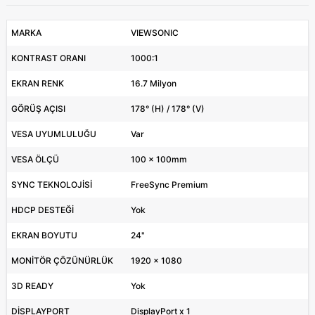
MARKA
VIEWSONIC
KONTRAST ORANI
1000:1
EKRAN RENK
16.7 Milyon
GÖRÜŞ AÇISI
178° (H) / 178° (V)
VESA UYUMLULUĞU
Var
VESA ÖLÇÜ
100 x 100mm
SYNC TEKNOLOJİSİ
FreeSync Premium
HDCP DESTEĞİ
Yok
EKRAN BOYUTU
24"
MONİTÖR ÇÖZÜNÜRLÜK
1920 x 1080
3D READY
Yok
DİSPLAYPORT
DisplayPort x 1