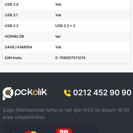
USB 3.0
Yok
USB 3.1
Yok
USB 3.2
USB 3.2 x 2
HOPARLÖR
Var
DAHİLİ KAMERA
Yok
EAN Kodu
0-766907011074
0212 452 90 90
Çağrı Merkezimize hafta içi her gün 9:00 ila akşam 18:00
arası ulaşabilirsiniz.