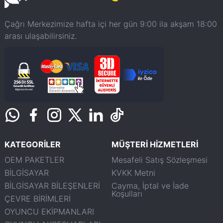
Çağrı Merkezimize hafta içi her gün 9:00 ila akşam 18:00
arası ulaşabilirsiniz.
KATEGORİLER
MÜŞTERİ HİZMETLERİ
OEM PAKETLER
Mesafeli Satış Sözleşmesi
BİLGİSAYAR
KVKK Metni
BİLGİSAYAR BİLEŞENLERİ
Cayma, İptal ve İade
Koşulları
ÇEVRE BİRİMLERİ
OYUNCU EKİPMANLARI