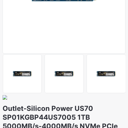
Outlet-Silicon Power US70
SP01KGBP44US7005 1TB
5000MB/s-4000MB/s NVMe PCIe