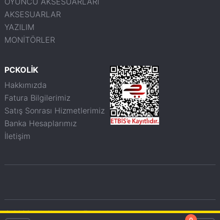
OYUNCU AKSESUARLARI
AKSESUARLAR
YAZILIM
MONİTÖRLER
PCKOLİK
Hakkımızda
Fatura Bilgilerimiz
Satış Sonrası Hizmetlerimiz
Banka Hesaplarımız
İletişim
© 2026 pckolik.com.tr - Tüm haklarımız saklıdır.
0