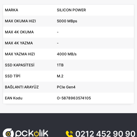
MARKA
SILICON POWER
MAX OKUMA HIZI
5000 MBps
MAX 4K OKUMA
-
MAX 4K YAZMA
-
MAX YAZMA HIZI
4000 MB/s
SSD KAPASİTESİ
1TB
SSD TİPİ
M.2
BAĞLANTI ARAYÜZ
PCIe Gen4
EAN Kodu
O-5878963574105
0212 452 90 90