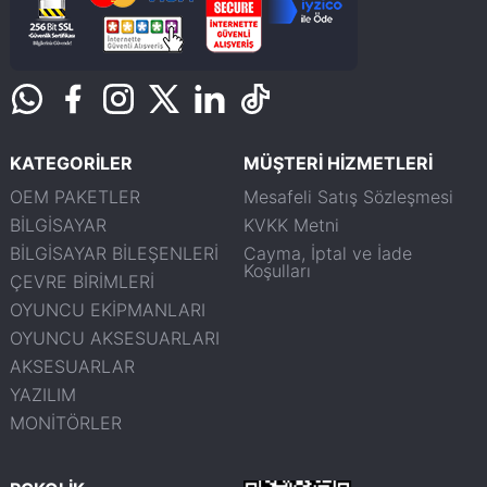
KATEGORİLER
MÜŞTERİ HİZMETLERİ
OEM PAKETLER
Mesafeli Satış Sözleşmesi
BİLGİSAYAR
KVKK Metni
BİLGİSAYAR BİLEŞENLERİ
Cayma, İptal ve İade
Koşulları
ÇEVRE BİRİMLERİ
OYUNCU EKİPMANLARI
OYUNCU AKSESUARLARI
AKSESUARLAR
YAZILIM
MONİTÖRLER