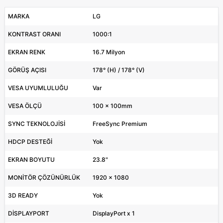
MARKA
LG
KONTRAST ORANI
1000:1
EKRAN RENK
16.7 Milyon
GÖRÜŞ AÇISI
178° (H) / 178° (V)
VESA UYUMLULUĞU
Var
VESA ÖLÇÜ
100 x 100mm
SYNC TEKNOLOJİSİ
FreeSync Premium
HDCP DESTEĞİ
Yok
EKRAN BOYUTU
23.8"
MONİTÖR ÇÖZÜNÜRLÜK
1920 x 1080
3D READY
Yok
DİSPLAYPORT
DisplayPort x 1