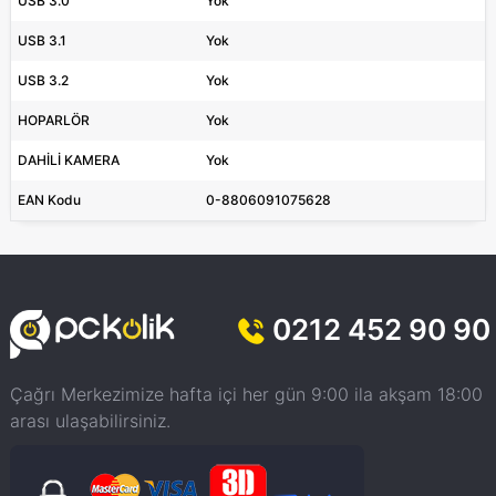
USB 3.0
Yok
USB 3.1
Yok
USB 3.2
Yok
HOPARLÖR
Yok
DAHİLİ KAMERA
Yok
EAN Kodu
0-8806091075628
0212 452 90 90
Çağrı Merkezimize hafta içi her gün 9:00 ila akşam 18:00
arası ulaşabilirsiniz.