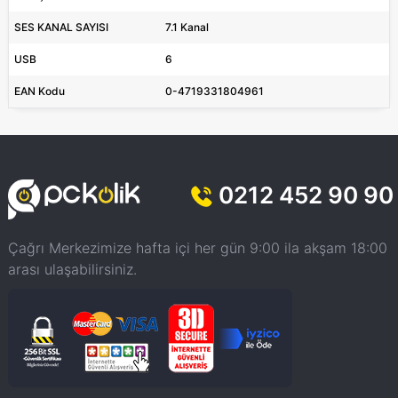
SES KANAL SAYISI
7.1 Kanal
USB
6
EAN Kodu
0-4719331804961
0212 452 90 90
Çağrı Merkezimize hafta içi her gün 9:00 ila akşam 18:00
arası ulaşabilirsiniz.