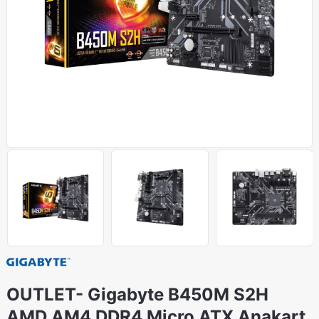
OUTLET- Gigabyte B450M S2H
AMD AM4 DDR4 Micro ATX Anakart