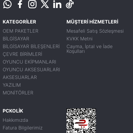
KATEGORİLER
MÜŞTERİ HİZMETLERİ
OEM PAKETLER
Mesafeli Satış Sözleşmesi
BİLGİSAYAR
KVKK Metni
BİLGİSAYAR BİLEŞENLERİ
Cayma, İptal ve İade
Koşulları
ÇEVRE BİRİMLERİ
OYUNCU EKİPMANLARI
OYUNCU AKSESUARLARI
AKSESUARLAR
YAZILIM
MONİTÖRLER
PCKOLİK
Hakkımızda
Fatura Bilgilerimiz