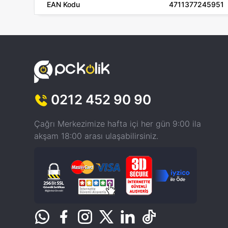
EAN Kodu
4711377245951
0212 452 90 90
Çağrı Merkezimize hafta içi her gün 9:00 ila
akşam 18:00 arası ulaşabilirsiniz.