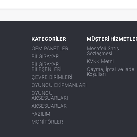
KATEGORİLER
MÜŞTERİ HİZMETLE
OEM PAKETLER
Mesafeli Satış
Sözleşmesi
BİLGİSAYAR
KVKK Metni
BİLGİSAYAR
BİLEŞENLERİ
Cayma, İptal ve İade
Koşulları
ÇEVRE BİRİMLERİ
OYUNCU EKİPMANLARI
OYUNCU
AKSESUARLARI
AKSESUARLAR
YAZILIM
MONİTÖRLER