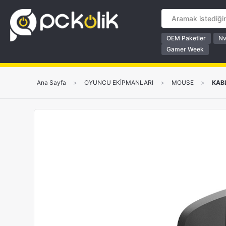
OEM Paketler
Nv
Gamer Week
Ana Sayfa
>
OYUNCU EKİPMANLARI
>
MOUSE
>
KAB