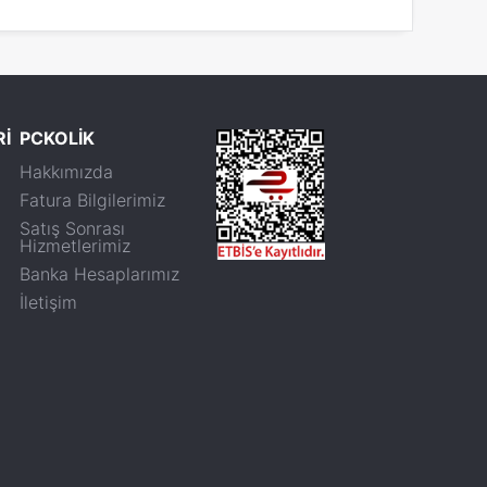
Rİ
PCKOLİK
Hakkımızda
Fatura Bilgilerimiz
Satış Sonrası
Hizmetlerimiz
Banka Hesaplarımız
İletişim