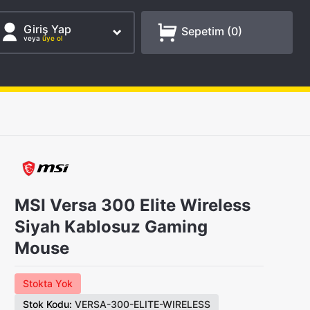
Giriş Yap
Sepetim (
0
)
veya
üye ol
MSI Versa 300 Elite Wireless
Siyah Kablosuz Gaming
Mouse
Stokta Yok
Stok Kodu:
VERSA-300-ELITE-WIRELESS