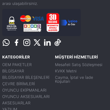
arası ulaşabilirsiniz.
KATEGORİLER
MÜŞTERİ HİZMETLERİ
OEM PAKETLER
Mesafeli Satış Sözleşmesi
BİLGİSAYAR
KVKK Metni
BİLGİSAYAR BİLEŞENLERİ
Cayma, İptal ve İade
Koşulları
ÇEVRE BİRİMLERİ
OYUNCU EKİPMANLARI
OYUNCU AKSESUARLARI
AKSESUARLAR
YAZILIM