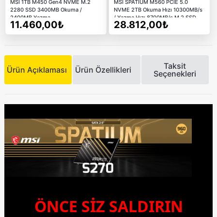
MSI 1TB M450 Gen4 NVME M.2
MSI SPATIUM M560 PCIE 5.0
2280 SSD 3400MB Okuma /
NVME 2TB Okuma Hızı 10300MB/s
2400MB Yazma
/ Yazma Hızı 8700MB/s M.2 SSD
11.460,00₺
28.812,00₺
Taksit
Ürün Açıklaması
Ürün Özellikleri
Seçenekleri
ÖNCE SİZ SALDIRIN