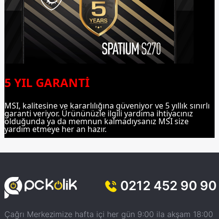
5 YIL GARANTİ
MSI, kalitesine ve kararlılığına güveniyor ve 5 yıllık sınırlı
garanti veriyor. Ürününüzle ilgili yardıma ihtiyacınız
olduğunda ya da memnun kalmadıysanız MSI size
yardım etmeye her an hazır.
0212 452 90 90
Çağrı Merkezimize hafta içi her gün 9:00 ila akşam 18:00