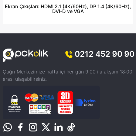
Ekran Çıkışları:
HDMI 2.1 (4K/60Hz), DP 1.4 (4K/60Hz),
DVI-D ve VGA
0212 452 90 90
Çağrı Merkezimize hafta içi her gün 9:00 ila akşam 18:00
arası ulaşabilirsiniz.