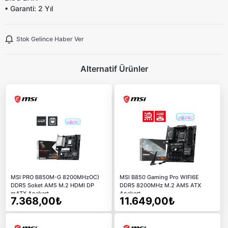
•
Garanti:
2 Yıl
Stok Gelince Haber Ver
Alternatif Ürünler
MSI PRO B850M-G 8200MHzOC)
MSI B850 Gaming Pro WIFI6E
DDR5 Soket AM5 M.2 HDMI DP
DDR5 8200MHz M.2 AM5 ATX
mATX Anakart
Anakart
7.368,00₺
11.649,00₺