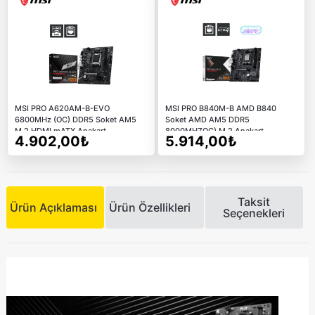
MSI PRO A620AM-B-EVO
MSI PRO B840M-B AMD B840
6800MHz (OC) DDR5 Soket AM5
Soket AMD AM5 DDR5
M.2 HDMI mATX Anakart
8000MHZOC) M.2 Anakart
4.902,00₺
5.914,00₺
Taksit
Ürün Açıklaması
Ürün Özellikleri
Seçenekleri