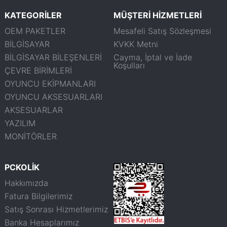
KATEGORİLER
MÜŞTERİ HİZMETLERİ
OEM PAKETLER
Mesafeli Satış Sözleşmesi
BİLGİSAYAR
KVKK Metni
BİLGİSAYAR BİLEŞENLERİ
Cayma, İptal ve İade
Koşulları
ÇEVRE BİRİMLERİ
OYUNCU EKİPMANLARI
OYUNCU AKSESUARLARI
AKSESUARLAR
YAZILIM
MONİTÖRLER
PCKOLİK
Hakkımızda
Fatura Bilgilerimiz
Satış Sonrası Hizmetlerimiz
Banka Hesaplarımız