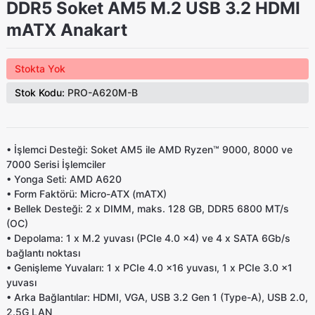
DDR5 Soket AM5 M.2 USB 3.2 HDMI
mATX Anakart
Stokta Yok
Stok Kodu:
PRO-A620M-B
•
İşlemci Desteği:
Soket AM5 ile AMD Ryzen™ 9000, 8000 ve
7000 Serisi İşlemciler
•
Yonga Seti:
AMD A620
•
Form Faktörü:
Micro-ATX (mATX)
•
Bellek Desteği:
2 x DIMM, maks. 128 GB, DDR5 6800 MT/s
(OC)
•
Depolama:
1 x M.2 yuvası (PCIe 4.0 x4) ve 4 x SATA 6Gb/s
bağlantı noktası
•
Genişleme Yuvaları:
1 x PCIe 4.0 x16 yuvası, 1 x PCIe 3.0 x1
yuvası
•
Arka Bağlantılar:
HDMI, VGA, USB 3.2 Gen 1 (Type-A), USB 2.0,
2.5G LAN