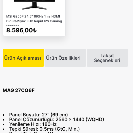
MSI G255F 24.5" 180Hz 1ms HDMI
DP FreeSync FHD Rapid IPS Gaming
Monitör
8.596,00₺
Taksit
Ürün Açıklaması
Ürün Özellikleri
Seçenekleri
MAG 27CQ6F
Panel Boyutu: 27" (69 cm)
Panel Çözünürlüğü: 2560 x 1440 (WQHD)
Yenileme Hızı: 180Hz
Tepki Süresi: 0.5ms (GtG, Min.)