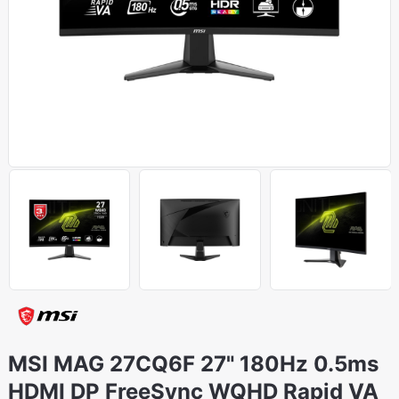
MSI MAG 27CQ6F 27" 180Hz 0.5ms
HDMI DP FreeSync WQHD Rapid VA