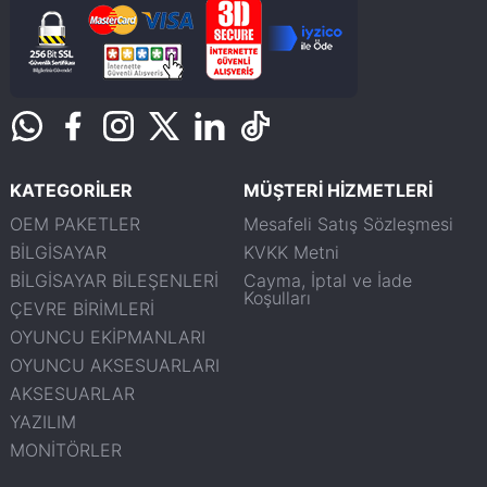
KATEGORİLER
MÜŞTERİ HİZMETLERİ
OEM PAKETLER
Mesafeli Satış Sözleşmesi
BİLGİSAYAR
KVKK Metni
BİLGİSAYAR BİLEŞENLERİ
Cayma, İptal ve İade
Koşulları
ÇEVRE BİRİMLERİ
OYUNCU EKİPMANLARI
OYUNCU AKSESUARLARI
AKSESUARLAR
YAZILIM
MONİTÖRLER