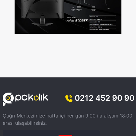
0212 452 90 90
Çağrı Merkezimize hafta içi her gün 9:00 ila akşam 18:00
arası ulaşabilirsiniz.