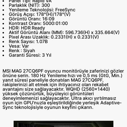
Panel Tipi: Rapid VA
Parlaklık (NIT): 300
Yenileme Teknolojisi: FreeSync
Görüş Açışı: 178°(H)/178°(V)
Görüntü Oranı: 16:09
Kontrast Oranı: 5000:01:00
HDR: HDR Ready
Aktif Görüntü Alanı (MM): 596.736(H) x 335.664(V)
Pixel Arası Uzaklık: 0.2331(H) x 0.2331(V)
Renk Sayısı: 1.07B
Vesa: Var
Renk : Siyah
Garanti Süresi: 3 Yıl
MSI MAG 27CQ6PF oyuncu monitörüyle zaferinizi gözler
önüne serin. 180 Hz Yenileme hızı ve 0,5 ms (GtG, Min.)
yanıt süresi paneliyle donatılan MAG 27CQ6PF,
rakiplerinizi alt etmek için ihtiyacınız olan rekabet
avantajını size sağlayacaktır. WQHD (2560x1440)
yüksek çözünürlük, büyüleyici görüntüleri
deneyimlemenizi sağlayacaktır. Ultra akıcı yırtılmasız
oyun için GPU'nuzla eşleştirildiğinde yerleşik Adaptive-
Sync teknolojisiyle oyunun keyfini çıkarın.