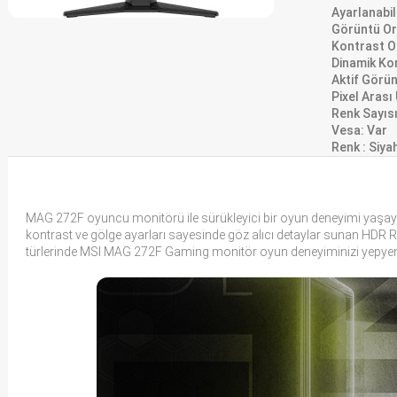
Ayarlanabil
Görüntü Or
Kontrast O
Dinamik Ko
Aktif Görün
Pixel Arası
Renk Sayısı
Vesa: Var
Renk : Siya
MAG 272F oyuncu monitörü ile sürükleyici bir oyun deneyimi yaşayın
kontrast ve gölge ayarları sayesinde göz alıcı detaylar sunan HDR 
türlerinde MSI MAG 272F Gaming monitör oyun deneyiminizi yepyeni 