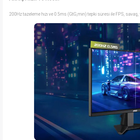
200Hz tazeleme hızı ve 0.5ms (GtG,min) tepki süresi ile FPS, savaş, ya