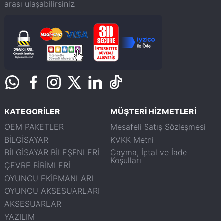
arası ulaşabilirsiniz.
KATEGORİLER
MÜŞTERİ HİZMETLERİ
OEM PAKETLER
Mesafeli Satış Sözleşmesi
BİLGİSAYAR
KVKK Metni
BİLGİSAYAR BİLEŞENLERİ
Cayma, İptal ve İade
Koşulları
ÇEVRE BİRİMLERİ
OYUNCU EKİPMANLARI
OYUNCU AKSESUARLARI
AKSESUARLAR
YAZILIM