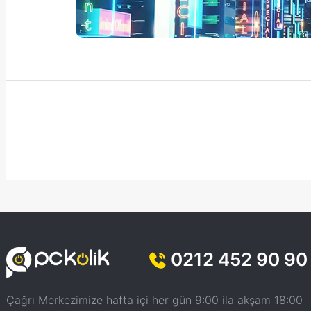
0212 452 90 90
Çağrı Merkezimize hafta içi her gün 9:00 ila akşam 18:00