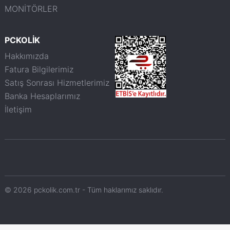
MONİTÖRLER
PCKOLİK
Hakkımızda
Fatura Bilgilerimiz
Satış Sonrası Hizmetlerimiz
Banka Hesaplarımız
İletişim
© 2026 pckolik.com.tr - Tüm haklarımız saklıdır.