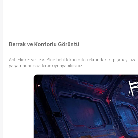
Berrak ve Konforlu Görüntü
Anti-Flicker ve Less Blue Light teknolojileri ekrandaki kırpışmayı aza
yaşamadan saatlerce oynayabilirsiniz.