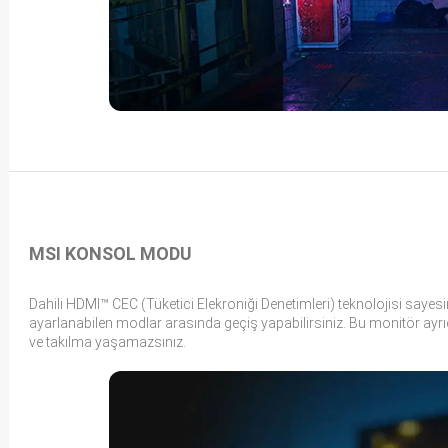
MSI KONSOL MODU
Dahili HDMI™ CEC (Tüketici Elekroniği Denetimleri) teknolojisi sayesin
ayarlanabilen modlar arasında geçiş yapabilirsiniz. Bu monitör ayr
ve takılma yaşamazsınız.