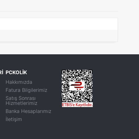
Rİ
PCKOLİK
Hakkımızda
Fatura Bilgilerimiz
Satış Sonrası
Hizmetlerimiz
Banka Hesaplarımız
İletişim