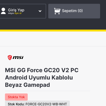
Giriş Yap
Sepetim (
0
)
veya
üye ol
MSI GG Force GC20 V2 PC
Android Uyumlu Kablolu
Beyaz Gamepad
Stokta Yok
Stok Kodu:
FORCE-GC20V2-WB-WHT