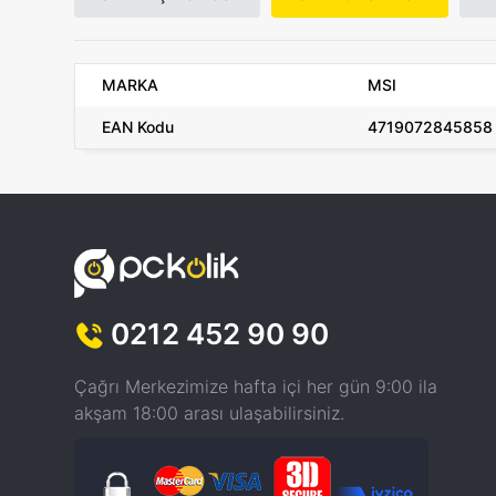
MARKA
MSI
EAN Kodu
4719072845858
0212 452 90 90
Çağrı Merkezimize hafta içi her gün 9:00 ila
akşam 18:00 arası ulaşabilirsiniz.