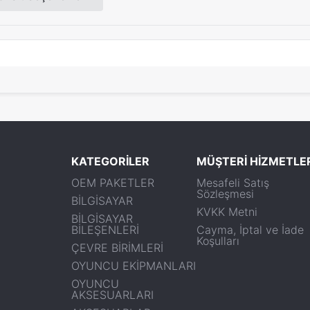
KATEGORİLER
MÜŞTERİ HİZMETLE
OEM PAKETLER
Mesafeli Satış
Sözleşmesi
BİLGİSAYAR
KVKK Metni
BİLGİSAYAR
BİLEŞENLERİ
Cayma, İptal ve İade
Koşulları
ÇEVRE BİRİMLERİ
OYUNCU EKİPMANLARI
OYUNCU
AKSESUARLARI