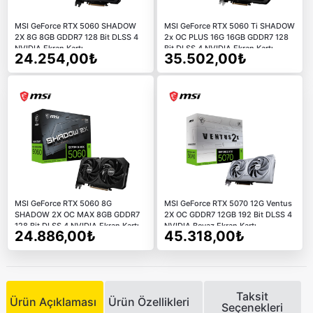
MSI GeForce RTX 5060 SHADOW
MSI GeForce RTX 5060 Ti SHADOW
2X 8G 8GB GDDR7 128 Bit DLSS 4
2x OC PLUS 16G 16GB GDDR7 128
NVIDIA Ekran Kartı
Bit DLSS 4 NVIDIA Ekran Kartı
24.254,00₺
35.502,00₺
MSI GeForce RTX 5060 8G
MSI GeForce RTX 5070 12G Ventus
SHADOW 2X OC MAX 8GB GDDR7
2X OC GDDR7 12GB 192 Bit DLSS 4
128 Bit DLSS 4 NVIDIA Ekran Kartı
NVIDIA Beyaz Ekran Kartı
24.886,00₺
45.318,00₺
Taksit
Ürün Açıklaması
Ürün Özellikleri
Seçenekleri