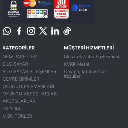
KATEGORİLER
MÜŞTERİ HİZMETLERİ
OEM PAKETLER
Mesafeli Satış Sözleşmesi
BİLGİSAYAR
KVKK Metni
BİLGİSAYAR BİLEŞENLERİ
Cayma, İptal ve İade
Koşulları
ÇEVRE BİRİMLERİ
OYUNCU EKİPMANLARI
OYUNCU AKSESUARLARI
AKSESUARLAR
YAZILIM
MONİTÖRLER