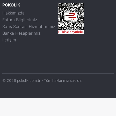
PCKOLİK
Hakkımızda
Fatura Bilgilerimiz
Satış Sonrası Hizmetlerimiz
Banka Hesaplarımız
İletişim
© 2026 pckolik.com.tr - Tüm haklarımız saklıdır.