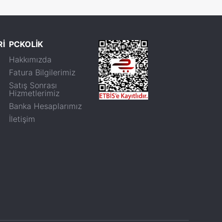
Rİ
PCKOLİK
Hakkımızda
Fatura Bilgilerimiz
Satış Sonrası
Hizmetlerimiz
Banka Hesaplarımız
İletişim