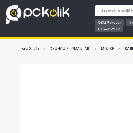
OEM Paketler
Nv
Gamer Week
Ana Sayfa
>
OYUNCU EKİPMANLARI
>
MOUSE
>
KAB