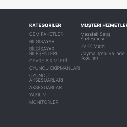
KATEGORİLER
MÜŞTERİ HİZMETLE
OEM PAKETLER
Mesafeli Satış
Sözleşmesi
BİLGİSAYAR
KVKK Metni
BİLGİSAYAR
BİLEŞENLERİ
Cayma, İptal ve İade
Koşulları
ÇEVRE BİRİMLERİ
OYUNCU EKİPMANLARI
OYUNCU
AKSESUARLARI
AKSESUARLAR
YAZILIM
MONİTÖRLER