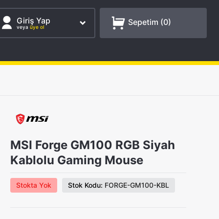
Giriş Yap
Sepetim (
0
)
veya
üye ol
MSI Forge GM100 RGB Siyah
Kablolu Gaming Mouse
Stokta Yok
Stok Kodu:
FORGE-GM100-KBL