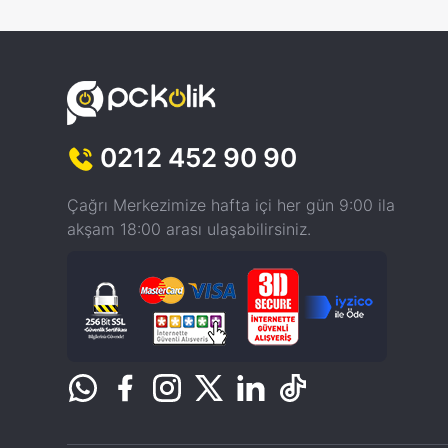
0212 452 90 90
Çağrı Merkezimize hafta içi her gün 9:00 ila
akşam 18:00 arası ulaşabilirsiniz.