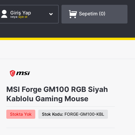
Giriş Yap
Sepetim (
0
)
veya
üye ol
MSI Forge GM100 RGB Siyah
Kablolu Gaming Mouse
Stokta Yok
Stok Kodu:
FORGE-GM100-KBL