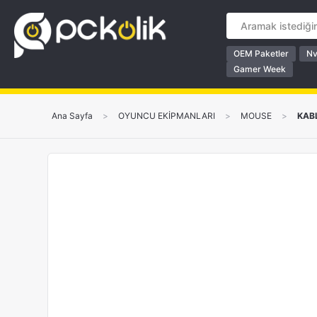
OEM Paketler
Nv
Gamer Week
Ana Sayfa
>
OYUNCU EKİPMANLARI
>
MOUSE
>
KAB