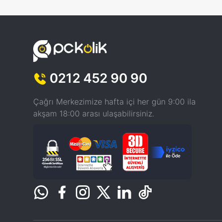
0212 452 90 90
Çağrı Merkezimize hafta içi her gün 9:00 ila
akşam 18:00 arası ulaşabilirsiniz.