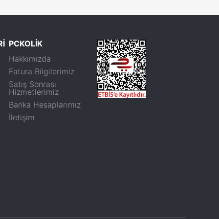
Rİ
PCKOLİK
Hakkımızda
Fatura Bilgilerimiz
Satış Sonrası
Hizmetlerimiz
Banka Hesaplarımız
İletişim