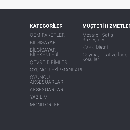
KATEGORİLER
MÜŞTERİ HİZMETLE
OEM PAKETLER
Mesafeli Satış
Sözleşmesi
BİLGİSAYAR
KVKK Metni
BİLGİSAYAR
BİLEŞENLERİ
Cayma, İptal ve İade
Koşulları
ÇEVRE BİRİMLERİ
OYUNCU EKİPMANLARI
OYUNCU
AKSESUARLARI
AKSESUARLAR
YAZILIM
MONİTÖRLER