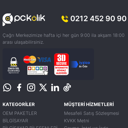
0212 452 90 90
Çağrı Merkezimize hafta içi her gün 9:00 ila akşam 18:00
arası ulaşabilirsiniz.
KATEGORİLER
MÜŞTERİ HİZMETLERİ
OEM PAKETLER
Mesafeli Satış Sözleşmesi
BİLGİSAYAR
KVKK Metni
BİLGİSAYAR BİLEŞENLERİ
Cayma, İptal ve İade