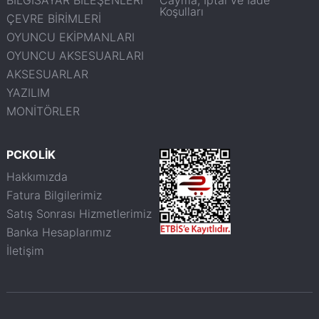
Koşulları
ÇEVRE BİRİMLERİ
OYUNCU EKİPMANLARI
OYUNCU AKSESUARLARI
AKSESUARLAR
YAZILIM
MONİTÖRLER
PCKOLİK
Hakkımızda
Fatura Bilgilerimiz
Satış Sonrası Hizmetlerimiz
Banka Hesaplarımız
İletişim