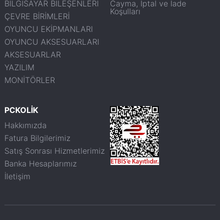
BİLGİSAYAR BİLEŞENLERİ
Cayma, İptal ve İade
Koşulları
ÇEVRE BİRİMLERİ
OYUNCU EKİPMANLARI
OYUNCU AKSESUARLARI
AKSESUARLAR
YAZILIM
MONİTÖRLER
PCKOLİK
Hakkımızda
Fatura Bilgilerimiz
Satış Sonrası Hizmetlerimiz
Banka Hesaplarımız
İletişim