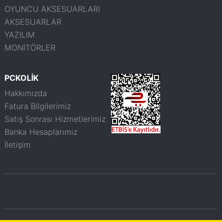
OYUNCU AKSESUARLARI
AKSESUARLAR
YAZILIM
MONİTÖRLER
PCKOLİK
Hakkımızda
Fatura Bilgilerimiz
Satış Sonrası Hizmetlerimiz
Banka Hesaplarımız
İletişim