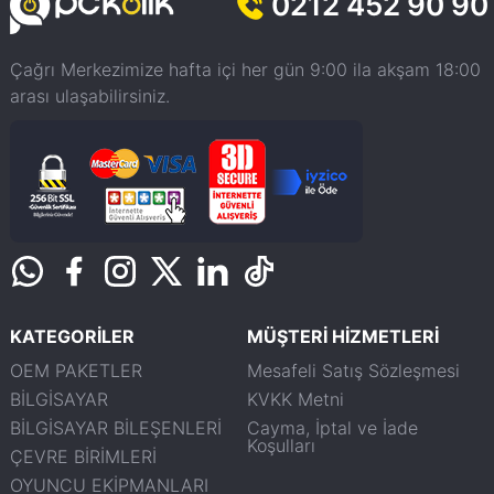
0212 452 90 90
Çağrı Merkezimize hafta içi her gün 9:00 ila akşam 18:00
arası ulaşabilirsiniz.
KATEGORİLER
MÜŞTERİ HİZMETLERİ
OEM PAKETLER
Mesafeli Satış Sözleşmesi
BİLGİSAYAR
KVKK Metni
BİLGİSAYAR BİLEŞENLERİ
Cayma, İptal ve İade
Koşulları
ÇEVRE BİRİMLERİ
OYUNCU EKİPMANLARI