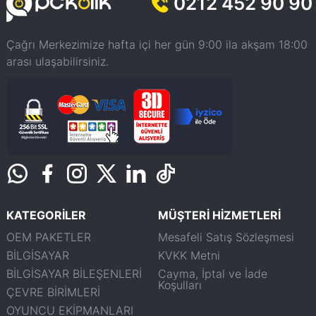
0212 452 90 90
Çağrı Merkezimize hafta içi her gün 9:00 ila akşam 18:00
arası ulaşabilirsiniz.
KATEGORİLER
MÜŞTERİ HİZMETLERİ
OEM PAKETLER
Mesafeli Satış Sözleşmesi
BİLGİSAYAR
KVKK Metni
BİLGİSAYAR BİLEŞENLERİ
Cayma, İptal ve İade
Koşulları
ÇEVRE BİRİMLERİ
OYUNCU EKİPMANLARI