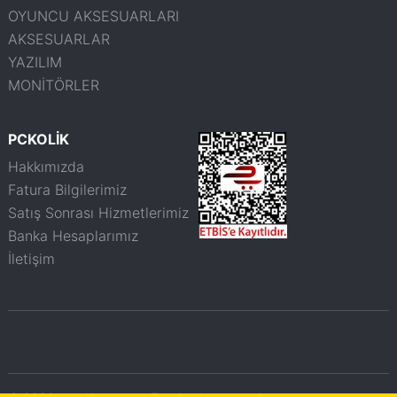
OYUNCU AKSESUARLARI
AKSESUARLAR
YAZILIM
MONİTÖRLER
PCKOLİK
Hakkımızda
Fatura Bilgilerimiz
Satış Sonrası Hizmetlerimiz
Banka Hesaplarımız
İletişim