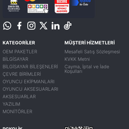
KATEGORİLER
MÜŞTERİ HİZMETLERİ
OEM PAKETLER
Mesafeli Satış Sözleşmesi
BİLGİSAYAR
KVKK Metni
BİLGİSAYAR BİLEŞENLERİ
Cayma, İptal ve İade
Koşulları
ÇEVRE BİRİMLERİ
OYUNCU EKİPMANLARI
OYUNCU AKSESUARLARI
AKSESUARLAR
YAZILIM
MONİTÖRLER
PCKOLİK