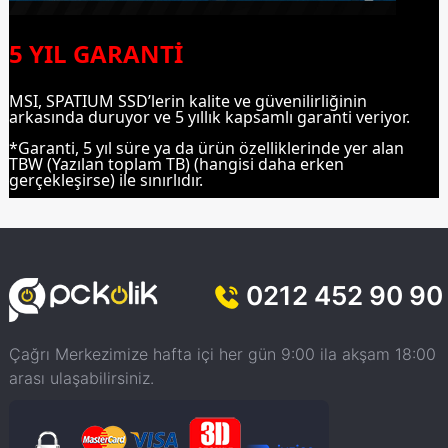
5 YIL GARANTİ
MSI, SPATIUM SSD’lerin kalite ve güvenilirliğinin
arkasında duruyor ve 5 yıllık kapsamlı garanti veriyor.
*Garanti, 5 yıl süre ya da ürün özelliklerinde yer alan
TBW (Yazılan toplam TB) (hangisi daha erken
gerçekleşirse) ile sınırlıdır.
0212 452 90 90
Çağrı Merkezimize hafta içi her gün 9:00 ila akşam 18:00
arası ulaşabilirsiniz.