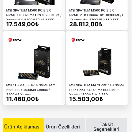
MSI SPATIUM M560 PCIE 5.0
MSI SPATIUM M560 PCIE 5.0
NVME 1TB Okuma Hızı 10200MB/s /
NVME 2TB Okuma Hızı 10300MB/s
Yazma Hızı 8400MB/s M.2 SSD
/ Yazma Hızı 8700MB/s M.2 SSD
17.549,00₺
28.812,00₺
MSI 1TB M450 Gen4 NVME M.2
MSI SPATIUM M470 PRO 1TB NVMe
2280 SSD 3400MB Okuma /
PCIe Gen4 x4 Okuma 6000MB –
2400MB Yazma
Yazma 4500MB M.2 SSD
11.460,00₺
15.503,00₺
Taksit
Ürün Açıklaması
Ürün Özellikleri
Seçenekleri