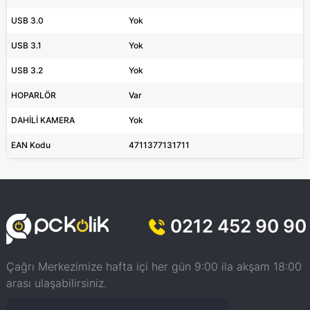
USB 3.0
Yok
USB 3.1
Yok
USB 3.2
Yok
HOPARLÖR
Var
DAHİLİ KAMERA
Yok
EAN Kodu
4711377131711
0212 452 90 90
Çağrı Merkezimize hafta içi her gün 9:00 ila akşam 18:00
arası ulaşabilirsiniz.