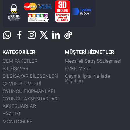
KATEGORİLER
MÜŞTERİ HİZMETLERİ
OEM PAKETLER
Mesafeli Satış Sözleşmesi
BİLGİSAYAR
KVKK Metni
BİLGİSAYAR BİLEŞENLERİ
Cayma, İptal ve İade
Koşulları
ÇEVRE BİRİMLERİ
OYUNCU EKİPMANLARI
OYUNCU AKSESUARLARI
AKSESUARLAR
YAZILIM
MONİTÖRLER