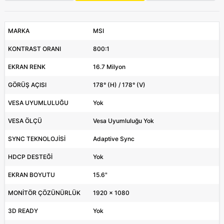
MARKA
MSI
KONTRAST ORANI
800:1
EKRAN RENK
16.7 Milyon
GÖRÜŞ AÇISI
178° (H) / 178° (V)
VESA UYUMLULUĞU
Yok
VESA ÖLÇÜ
Vesa Uyumluluğu Yok
SYNC TEKNOLOJİSİ
Adaptive Sync
HDCP DESTEĞİ
Yok
EKRAN BOYUTU
15.6"
MONİTÖR ÇÖZÜNÜRLÜK
1920 x 1080
3D READY
Yok