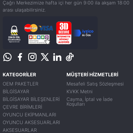
Çağrı Merkezimize hafta içi her gün 9:00 ila akşam 18:00
arası ulaşabilirsiniz.
KATEGORİLER
MÜŞTERİ HİZMETLERİ
OEM PAKETLER
Mesafeli Satış Sözleşmesi
BİLGİSAYAR
KVKK Metni
BİLGİSAYAR BİLEŞENLERİ
Cayma, İptal ve İade
Koşulları
ÇEVRE BİRİMLERİ
OYUNCU EKİPMANLARI
OYUNCU AKSESUARLARI
AKSESUARLAR