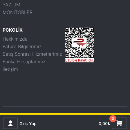
YAZILIM
MONİTÖRLER
PCKOLİK
Hakkımızda
Fatura Bilgilerimiz
Satış Sonrası Hizmetlerimiz
Banka Hesaplarımız
İletişim
© 2026 pckolik.com.tr - Tüm haklarımız saklıdır.
0
Giriş Yap
0,00₺