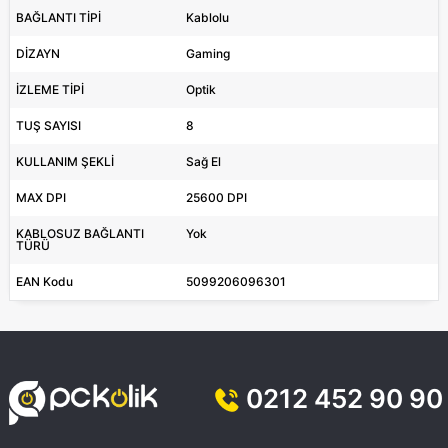
BAĞLANTI TİPİ
Kablolu
DİZAYN
Gaming
İZLEME TİPİ
Optik
TUŞ SAYISI
8
KULLANIM ŞEKLİ
Sağ El
MAX DPI
25600 DPI
KABLOSUZ BAĞLANTI
Yok
TÜRÜ
EAN Kodu
5099206096301
0212 452 90 90