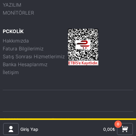
YAZILIM
MONİTÖRLER
PCKOLİK
Hakkımızda
Fatura Bilgilerimiz
Satış Sonrası Hizmetlerimiz
Banka Hesaplarımız
İletişim
© 2026 pckolik.com.tr - Tüm haklarımız saklıdır.
0
Giriş Yap
0,00₺