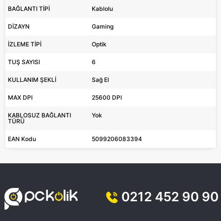
BAĞLANTI TİPİ
Kablolu
DİZAYN
Gaming
İZLEME TİPİ
Optik
TUŞ SAYISI
6
KULLANIM ŞEKLİ
Sağ El
MAX DPI
25600 DPI
KABLOSUZ BAĞLANTI
Yok
TÜRÜ
EAN Kodu
5099206083394
0212 452 90 90