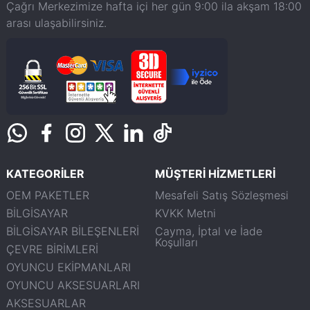
Çağrı Merkezimize hafta içi her gün 9:00 ila akşam 18:00
arası ulaşabilirsiniz.
KATEGORİLER
MÜŞTERİ HİZMETLERİ
OEM PAKETLER
Mesafeli Satış Sözleşmesi
BİLGİSAYAR
KVKK Metni
BİLGİSAYAR BİLEŞENLERİ
Cayma, İptal ve İade
Koşulları
ÇEVRE BİRİMLERİ
OYUNCU EKİPMANLARI
OYUNCU AKSESUARLARI
AKSESUARLAR