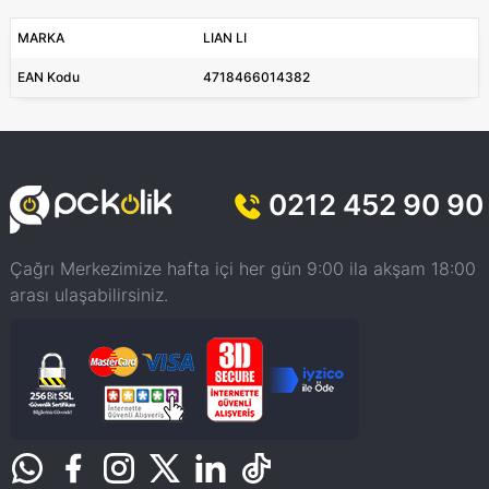
MARKA
LIAN LI
EAN Kodu
4718466014382
0212 452 90 90
Çağrı Merkezimize hafta içi her gün 9:00 ila akşam 18:00
arası ulaşabilirsiniz.