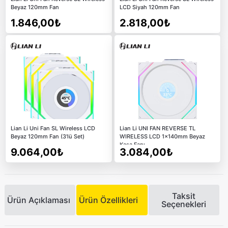
Beyaz 120mm Fan
LCD Siyah 120mm Fan
1.846,00₺
2.818,00₺
Lian Li Uni Fan SL Wireless LCD
Lian Li UNI FAN REVERSE TL
Beyaz 120mm Fan (3'lü Set)
WIRELESS LCD 1x140mm Beyaz
Kasa Fanı
9.064,00₺
3.084,00₺
Taksit
Ürün Açıklaması
Ürün Özellikleri
Seçenekleri