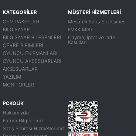
KATEGORİLER
MÜŞTERİ HİZMETLERİ
OEM PAKETLER
Mesafeli Satış Sözleşmesi
BİLGİSAYAR
KVKK Metni
BİLGİSAYAR BİLEŞENLERİ
Cayma, İptal ve İade
Koşulları
ÇEVRE BİRİMLERİ
OYUNCU EKİPMANLARI
OYUNCU AKSESUARLARI
AKSESUARLAR
YAZILIM
MONİTÖRLER
PCKOLİK
Hakkımızda
Fatura Bilgilerimiz
Satış Sonrası Hizmetlerimiz