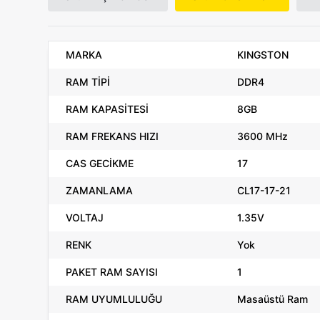
MARKA
KINGSTON
RAM TİPİ
DDR4
RAM KAPASİTESİ
8GB
RAM FREKANS HIZI
3600 MHz
CAS GECİKME
17
ZAMANLAMA
CL17-17-21
VOLTAJ
1.35V
RENK
Yok
PAKET RAM SAYISI
1
RAM UYUMLULUĞU
Masaüstü Ram