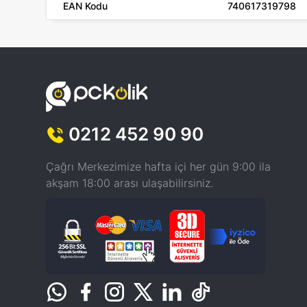
EAN Kodu
740617319798
0212 452 90 90
Çağrı Merkezimize hafta içi her gün 9:00 ila
akşam 18:00 arası ulaşabilirsiniz.