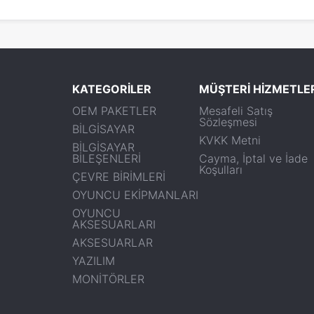
KATEGORİLER
MÜŞTERİ HİZMETLE
OEM PAKETLER
Mesafeli Satış
Sözleşmesi
BİLGİSAYAR
KVKK Metni
BİLGİSAYAR
BİLEŞENLERİ
Cayma, İptal ve İade
Koşulları
ÇEVRE BİRİMLERİ
OYUNCU EKİPMANLARI
OYUNCU
AKSESUARLARI
AKSESUARLAR
YAZILIM
MONİTÖRLER