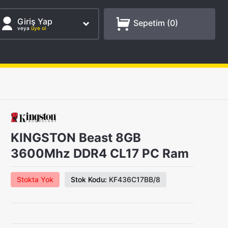
Giriş Yap
Sepetim (
0
)
veya
üye ol
KINGSTON Beast 8GB
3600Mhz DDR4 CL17 PC Ram
Stokta Yok
Stok Kodu:
KF436C17BB/8