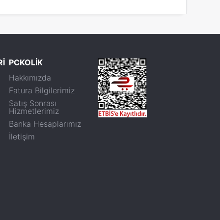
Rİ
PCKOLİK
Hakkımızda
Fatura Bilgilerimiz
Satış Sonrası
Hizmetlerimiz
Banka Hesaplarımız
İletişim