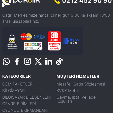
0212 452 90 90
Çağrı Merkezimize hafta içi her gün 9:00 ila akşam 18:00
arası ulaşabilirsiniz.
KATEGORİLER
MÜŞTERİ HİZMETLERİ
OEM PAKETLER
Mesafeli Satış Sözleşmesi
BİLGİSAYAR
KVKK Metni
BİLGİSAYAR BİLEŞENLERİ
Cayma, İptal ve İade
Koşulları
ÇEVRE BİRİMLERİ
OYUNCU EKİPMANLARI