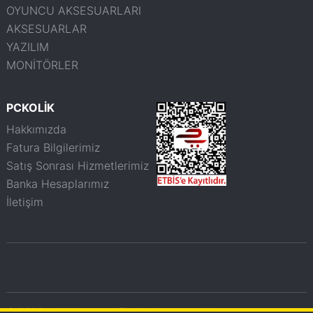
OYUNCU AKSESUARLARI
AKSESUARLAR
YAZILIM
MONİTÖRLER
PCKOLİK
Hakkımızda
Fatura Bilgilerimiz
Satış Sonrası Hizmetlerimiz
Banka Hesaplarımız
İletişim
© 2026 pckolik.com.tr - Tüm haklarımız saklıdır.