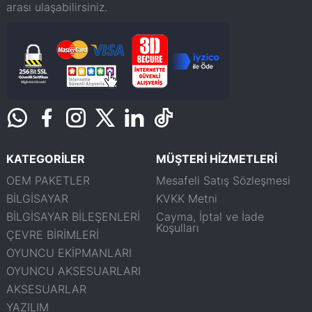
arası ulaşabilirsiniz.
KATEGORİLER
MÜŞTERİ HİZMETLERİ
OEM PAKETLER
Mesafeli Satış Sözleşmesi
BİLGİSAYAR
KVKK Metni
BİLGİSAYAR BİLEŞENLERİ
Cayma, İptal ve İade
Koşulları
ÇEVRE BİRİMLERİ
OYUNCU EKİPMANLARI
OYUNCU AKSESUARLARI
AKSESUARLAR
YAZILIM