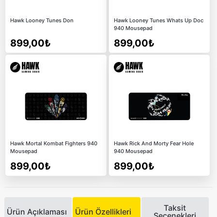
Hawk Looney Tunes Don
Hawk Looney Tunes Whats Up Doc
940 Mousepad
899,00₺
899,00₺
Hawk Mortal Kombat Fighters 940
Hawk Rick And Morty Fear Hole
Mousepad
940 Mousepad
899,00₺
899,00₺
Taksit
Ürün Açıklaması
Ürün Özellikleri
Seçenekleri