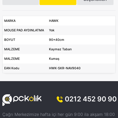
MARKA
HAWK
MOUSE PAD AYDINLATMA
Yok
BOYUT
90x40cm
MALZEME
Kaymaz Taban
MALZEME
Kumaş
EAN Kodu
HWK-SKR-NAV9040
0212 452 90 90
Çağrı Merkezimize hafta içi her gün 9:00 ila akşam 18:00