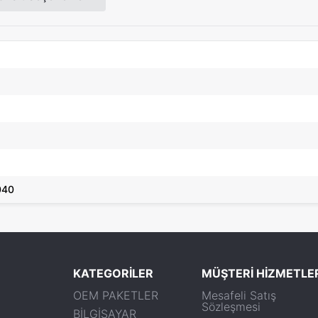
040
KATEGORİLER
MÜŞTERİ HİZMETLE
OEM PAKETLER
Mesafeli Satış
Sözleşmesi
BİLGİSAYAR