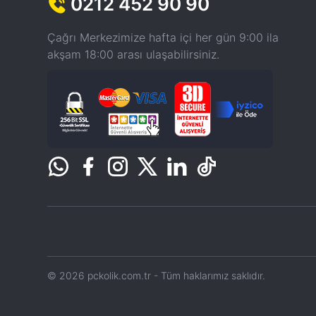
0212 452 90 90
Çağrı Merkezimize hafta içi her gün 9:00 ila
akşam 18:00 arası ulaşabilirsiniz.
© 2026 pckolik.com.tr - Tüm haklarımız saklıdır.