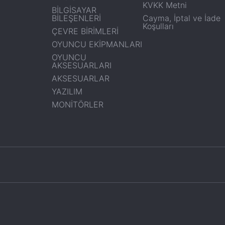
KVKK Metni
BİLGİSAYAR
BİLEŞENLERİ
Cayma, İptal ve İade
Koşulları
ÇEVRE BİRİMLERİ
OYUNCU EKİPMANLARI
OYUNCU
AKSESUARLARI
AKSESUARLAR
YAZILIM
MONİTÖRLER