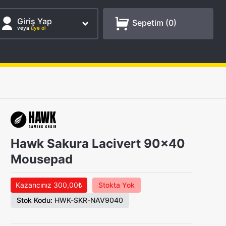
Giriş Yap
Sepetim (
0
)
veya
üye ol
Hawk Sakura Lacivert 90x40
Mousepad
Kazancınız 300,00₺
Stokta Yok
Stok Kodu:
HWK-SKR-NAV9040