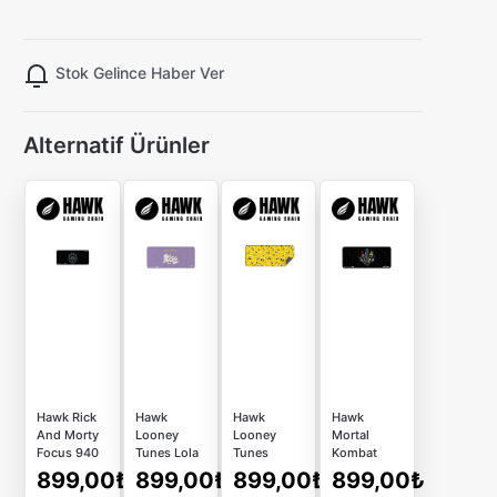
Stok Gelince Haber Ver
Alternatif Ürünler
Hawk Rick
Hawk
Hawk
Hawk
And Morty
Looney
Looney
Mortal
Focus 940
Tunes Lola
Tunes
Kombat
Mousepad
Bunny 940
Tweety 940
Fighters
899,00₺
899,00₺
899,00₺
899,00₺
Mousepad
Mousepad
940