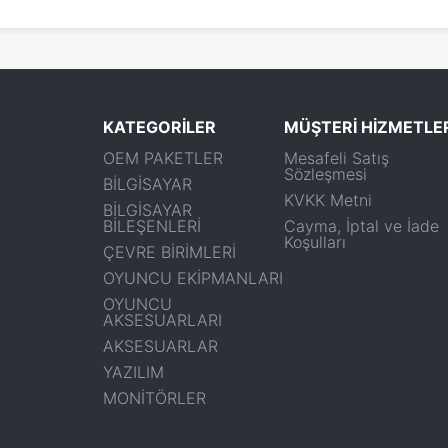
KATEGORİLER
MÜŞTERİ HİZMETLE
OEM PAKETLER
Mesafeli Satış
Sözleşmesi
BİLGİSAYAR
KVKK Metni
BİLGİSAYAR
BİLEŞENLERİ
Cayma, İptal ve İade
Koşulları
ÇEVRE BİRİMLERİ
OYUNCU EKİPMANLARI
OYUNCU
AKSESUARLARI
AKSESUARLAR
YAZILIM
MONİTÖRLER