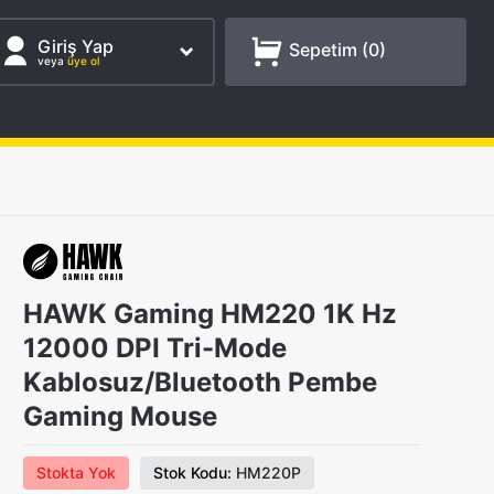
Giriş Yap
Sepetim (
0
)
veya
üye ol
HAWK Gaming HM220 1K Hz
12000 DPI Tri-Mode
Kablosuz/Bluetooth Pembe
Gaming Mouse
Stokta Yok
Stok Kodu:
HM220P