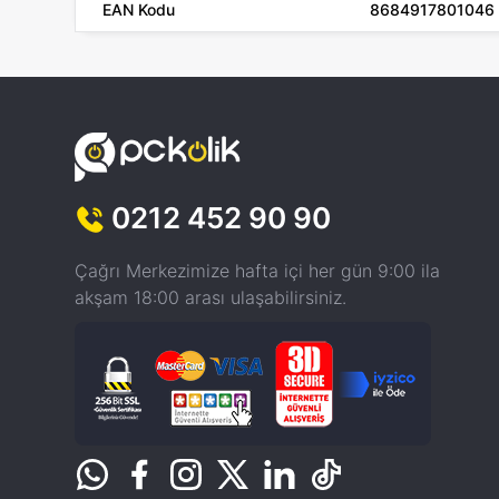
EAN Kodu
8684917801046
0212 452 90 90
Çağrı Merkezimize hafta içi her gün 9:00 ila
akşam 18:00 arası ulaşabilirsiniz.