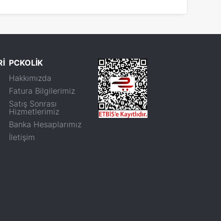
Rİ
PCKOLİK
Hakkımızda
Fatura Bilgilerimiz
Satış Sonrası
Hizmetlerimiz
Banka Hesaplarımız
İletişim