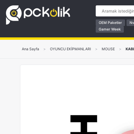
OEM Paketler
Nv
Gamer Week
Ana Sayfa
>
OYUNCU EKİPMANLARI
>
MOUSE
>
KAB