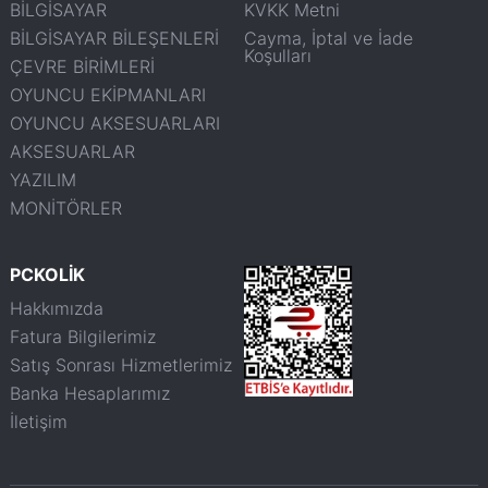
BİLGİSAYAR
KVKK Metni
BİLGİSAYAR BİLEŞENLERİ
Cayma, İptal ve İade
Koşulları
ÇEVRE BİRİMLERİ
OYUNCU EKİPMANLARI
OYUNCU AKSESUARLARI
AKSESUARLAR
YAZILIM
MONİTÖRLER
PCKOLİK
Hakkımızda
Fatura Bilgilerimiz
Satış Sonrası Hizmetlerimiz
Banka Hesaplarımız
İletişim