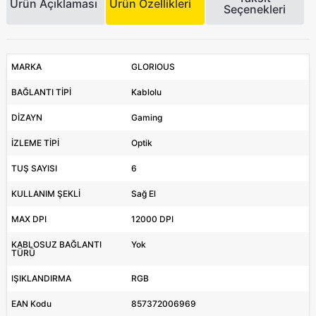
Ürün Açıklaması
Ürün Özellikleri
Seçenekleri
MARKA
GLORIOUS
BAĞLANTI TİPİ
Kablolu
DİZAYN
Gaming
İZLEME TİPİ
Optik
TUŞ SAYISI
6
KULLANIM ŞEKLİ
Sağ El
MAX DPI
12000 DPI
KABLOSUZ BAĞLANTI
Yok
TÜRÜ
IŞIKLANDIRMA
RGB
EAN Kodu
857372006969