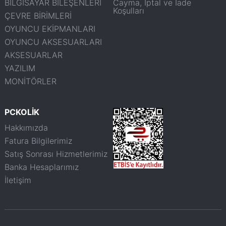
BİLGİSAYAR BİLEŞENLERİ
Cayma, İptal ve İade
Koşulları
ÇEVRE BİRİMLERİ
OYUNCU EKİPMANLARI
OYUNCU AKSESUARLARI
AKSESUARLAR
YAZILIM
MONİTÖRLER
PCKOLİK
Hakkımızda
Fatura Bilgilerimiz
Satış Sonrası Hizmetlerimiz
Banka Hesaplarımız
İletişim