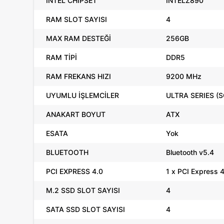
INTEL CHİPSET
INTELZ890
RAM SLOT SAYISI
4
MAX RAM DESTEĞİ
256GB
RAM TİPİ
DDR5
RAM FREKANS HIZI
9200 MHz
UYUMLU İŞLEMCİLER
ULTRA SERIES (
ANAKART BOYUT
ATX
ESATA
Yok
BLUETOOTH
Bluetooth v5.4
PCI EXPRESS 4.0
1 x PCI Express 
M.2 SSD SLOT SAYISI
4
SATA SSD SLOT SAYISI
4