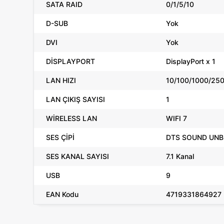
SATA RAID
0/1/5/10
D-SUB
Yok
DVI
Yok
DİSPLAYPORT
DisplayPort x 1
LAN HIZI
10/100/1000/25
LAN ÇIKIŞ SAYISI
1
WİRELESS LAN
WIFI 7
SES ÇİPİ
DTS SOUND UN
SES KANAL SAYISI
7.1 Kanal
USB
9
EAN Kodu
4719331864927