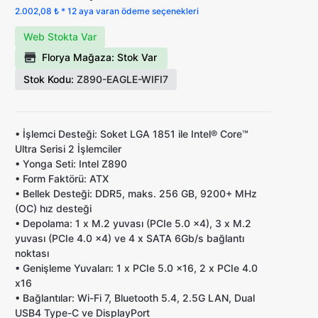
2.002,08 ₺ * 12 aya varan ödeme seçenekleri
Web Stokta Var
Florya Mağaza: Stok Var
Stok Kodu:
Z890-EAGLE-WIFI7
•
İşlemci Desteği:
Soket LGA 1851 ile Intel® Core™
Ultra Serisi 2 İşlemciler
•
Yonga Seti:
Intel Z890
•
Form Faktörü:
ATX
•
Bellek Desteği:
DDR5, maks. 256 GB, 9200+ MHz
(OC) hız desteği
•
Depolama:
1 x M.2 yuvası (PCIe 5.0 x4), 3 x M.2
yuvası (PCIe 4.0 x4) ve 4 x SATA 6Gb/s bağlantı
noktası
•
Genişleme Yuvaları:
1 x PCIe 5.0 x16, 2 x PCIe 4.0
x16
•
Bağlantılar:
Wi-Fi 7, Bluetooth 5.4, 2.5G LAN, Dual
USB4 Type-C ve DisplayPort