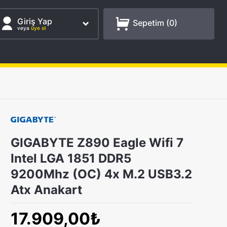
Giriş Yap
Sepetim (
0
)
veya
üye ol
GIGABYTE Z890 Eagle Wifi 7
Intel LGA 1851 DDR5
9200Mhz (OC) 4x M.2 USB3.2
Atx Anakart
17.909,00₺