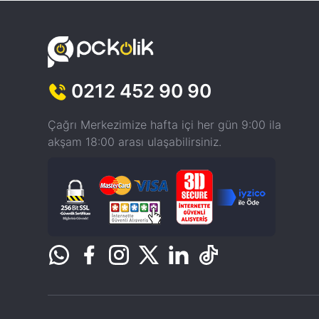
0212 452 90 90
Çağrı Merkezimize hafta içi her gün 9:00 ila
akşam 18:00 arası ulaşabilirsiniz.