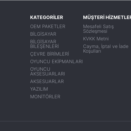
KATEGORİLER
MÜŞTERİ HİZMETLE
OEM PAKETLER
Mesafeli Satış
Sözleşmesi
BİLGİSAYAR
KVKK Metni
BİLGİSAYAR
BİLEŞENLERİ
Cayma, İptal ve İade
Koşulları
ÇEVRE BİRİMLERİ
OYUNCU EKİPMANLARI
OYUNCU
AKSESUARLARI
AKSESUARLAR
YAZILIM
MONİTÖRLER