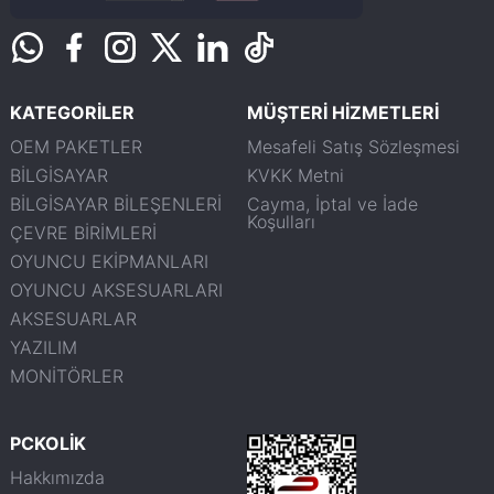
KATEGORİLER
MÜŞTERİ HİZMETLERİ
OEM PAKETLER
Mesafeli Satış Sözleşmesi
BİLGİSAYAR
KVKK Metni
BİLGİSAYAR BİLEŞENLERİ
Cayma, İptal ve İade
Koşulları
ÇEVRE BİRİMLERİ
OYUNCU EKİPMANLARI
OYUNCU AKSESUARLARI
AKSESUARLAR
YAZILIM
MONİTÖRLER
PCKOLİK
Hakkımızda