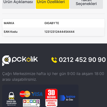
Ürün Açıklaması
Ürün Özellikleri
Seçenekleri
MARKA
GIGABYTE
EAN Kodu
12312312444454444
0212 452 90 90
Çağrı Merkezimize hafta içi her gün 9:00 ila akşam 18:00
arası ulaşabilirsiniz.