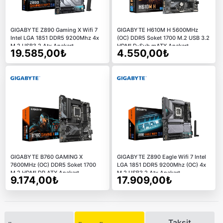
GIGABYTE Z890 Gaming X Wifi 7
GIGABYTE H610M H 5600MHz
Intel LGA 1851 DDR5 9200Mhz 4x
(OC) DDR5 Soket 1700 M.2 USB 3.2
M.2 USB3.2 Atx Anakart
HDMI D-Sub mATX Anakart
19.585,00₺
4.550,00₺
GIGABYTE B760 GAMING X
GIGABYTE Z890 Eagle Wifi 7 Intel
7600MHz (OC) DDR5 Soket 1700
LGA 1851 DDR5 9200Mhz (OC) 4x
M.2 HDMI DP ATX Anakart
M.2 USB3.2 Atx Anakart
9.174,00₺
17.909,00₺
Taksit