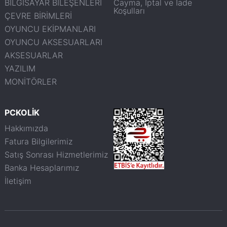
BİLGİSAYAR BİLEŞENLERİ
Cayma, İptal ve İade
Koşulları
ÇEVRE BİRİMLERİ
OYUNCU EKİPMANLARI
OYUNCU AKSESUARLARI
AKSESUARLAR
YAZILIM
MONİTÖRLER
PCKOLİK
Hakkımızda
Fatura Bilgilerimiz
Satış Sonrası Hizmetlerimiz
Banka Hesaplarımız
İletişim