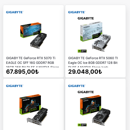
GIGABYTE GeForce RTX 5070 Ti
GIGABYTE GeForce RTX 5060 TI
EAGLE OC SFF 16G GDDR7 RGB
Eagle OC Ice 8GB GDDR7 128 Bit
16GB 256 Bit DLSS 4 NVIDIA Ekran
DLSS 4 NVIDIA Ekran kartı
67.895,00₺
29.048,00₺
Kartı