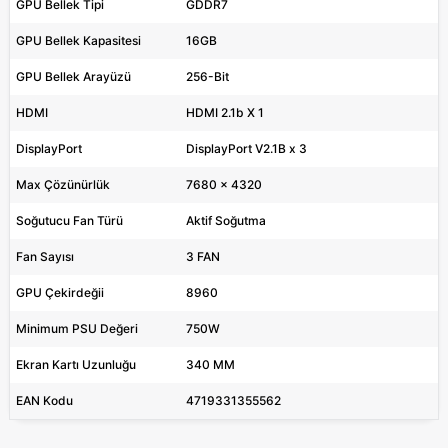
GPU Bellek Tipi
GDDR7
GPU Bellek Kapasitesi
16GB
GPU Bellek Arayüzü
256-Bit
HDMI
HDMI 2.1b X 1
DisplayPort
DisplayPort V2.1B x 3
Max Çözünürlük
7680 x 4320
Soğutucu Fan Türü
Aktif Soğutma
Fan Sayısı
3 FAN
GPU Çekirdeğii
8960
Minimum PSU Değeri
750W
Ekran Kartı Uzunluğu
340 MM
EAN Kodu
4719331355562