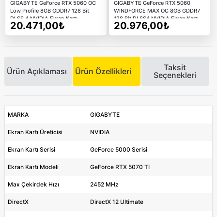
GIGABYTE GeForce RTX 5060 OC
GIGABYTE GeForce RTX 5060
Low Profile 8GB GDDR7 128 Bit
WINDFORCE MAX OC 8GB GDDR7
DLSS 4 NVIDIA Ekran Kartı
128 Bit DLSS4 NVIDIA Ekran Kartı
20.471,00₺
20.976,00₺
Taksit
Ürün Açıklaması
Ürün Özellikleri
Seçenekleri
MARKA
GIGABYTE
Ekran Kartı Üreticisi
NVIDIA
Ekran Kartı Serisi
GeForce 5000 Serisi
Ekran Kartı Modeli
GeForce RTX 5070 Tİ
Max Çekirdek Hızı
2452 MHz
DirectX
DirectX 12 Ultimate