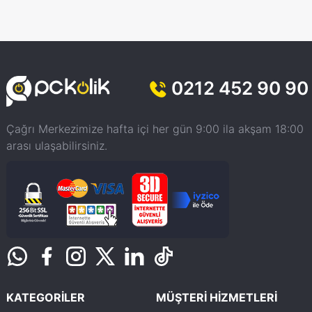
0212 452 90 90
Çağrı Merkezimize hafta içi her gün 9:00 ila akşam 18:00
arası ulaşabilirsiniz.
KATEGORİLER
MÜŞTERİ HİZMETLERİ