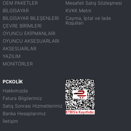
OEM PAKETLER
Mesafeli Satış Sözleşmesi
BİLGİSAYAR
KVKK Metni
BİLGİSAYAR BİLEŞENLERİ
Cayma, İptal ve İade
Koşulları
ÇEVRE BİRİMLERİ
OYUNCU EKİPMANLARI
OYUNCU AKSESUARLARI
AKSESUARLAR
YAZILIM
MONİTÖRLER
PCKOLİK
Hakkımızda
Fatura Bilgilerimiz
Satış Sonrası Hizmetlerimiz
Banka Hesaplarımız
İletişim