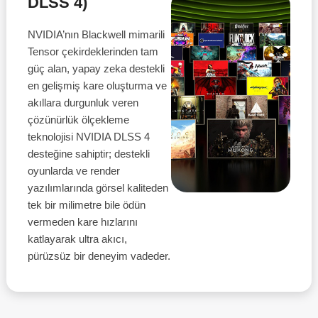
DLSS 4)
NVIDIA’nın Blackwell mimarili
Tensor çekirdeklerinden tam
güç alan, yapay zeka destekli
en gelişmiş kare oluşturma ve
akıllara durgunluk veren
çözünürlük ölçekleme
teknolojisi NVIDIA DLSS 4
desteğine sahiptir; destekli
oyunlarda ve render
yazılımlarında görsel kaliteden
tek bir milimetre bile ödün
vermeden kare hızlarını
katlayarak ultra akıcı,
pürüzsüz bir deneyim vadeder.