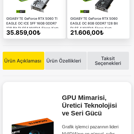
GIGABYTE GeForce RTX 5060 TI
GIGABYTE GeForce RTX 5060
EAGLE OC ICE SFF 16GB GDDR7
EAGLE OC 8GB GDDR7 128 Bit
128 Bit DLSS4 NVIDIA Ekran Kartı
DLSS 4 NVIDIA Ekran Kartı
35.859,00₺
21.606,00₺
Taksit
Ürün Açıklaması
Ürün Özellikleri
Seçenekleri
GPU Mimarisi,
Üretici Teknolojisi
ve Seri Gücü
Grafik işlemci pazarının lideri
NVIDIA’nın en güncel, çığır