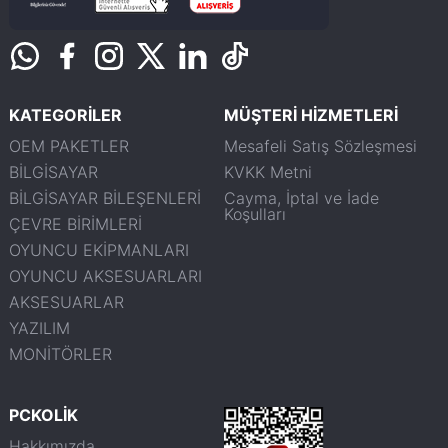
KATEGORİLER
MÜŞTERİ HİZMETLERİ
OEM PAKETLER
Mesafeli Satış Sözleşmesi
BİLGİSAYAR
KVKK Metni
BİLGİSAYAR BİLEŞENLERİ
Cayma, İptal ve İade
Koşulları
ÇEVRE BİRİMLERİ
OYUNCU EKİPMANLARI
OYUNCU AKSESUARLARI
AKSESUARLAR
YAZILIM
MONİTÖRLER
PCKOLİK
Hakkımızda