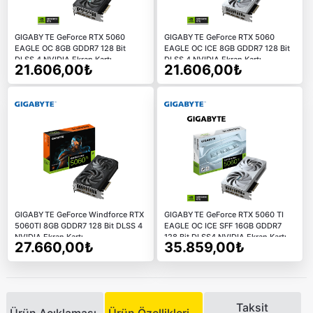
GIGABYTE GeForce RTX 5060
GIGABYTE GeForce RTX 5060
EAGLE OC 8GB GDDR7 128 Bit
EAGLE OC ICE 8GB GDDR7 128 Bit
DLSS 4 NVIDIA Ekran Kartı
DLSS 4 NVIDIA Ekran Kartı
21.606,00₺
21.606,00₺
GIGABYTE GeForce Windforce RTX
GIGABYTE GeForce RTX 5060 TI
5060TI 8GB GDDR7 128 Bit DLSS 4
EAGLE OC ICE SFF 16GB GDDR7
NVIDIA Ekran Kartı
128 Bit DLSS4 NVIDIA Ekran Kartı
27.660,00₺
35.859,00₺
Taksit
Ürün Açıklaması
Ürün Özellikleri