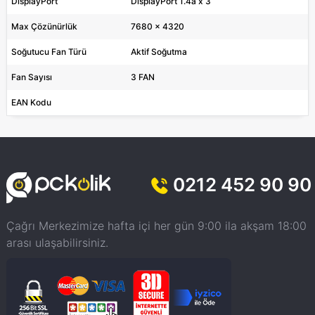
DisplayPort
DisplayPort 1.4a x 3
Max Çözünürlük
7680 x 4320
Soğutucu Fan Türü
Aktif Soğutma
Fan Sayısı
3 FAN
EAN Kodu
0212 452 90 90
Çağrı Merkezimize hafta içi her gün 9:00 ila akşam 18:00
arası ulaşabilirsiniz.