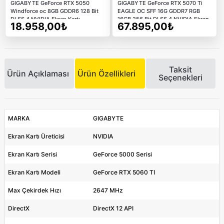
GIGABYTE GeForce RTX 5050
GIGABYTE GeForce RTX 5070 Ti
Windforce oc 8GB GDDR6 128 Bit
EAGLE OC SFF 16G GDDR7 RGB
DLSS 4 NVIDIA Ekran Kartı
16GB 256 Bit DLSS 4 NVIDIA Ekran
18.958,00₺
67.895,00₺
Kartı
Taksit
Ürün Açıklaması
Ürün Özellikleri
Seçenekleri
MARKA
GIGABYTE
Ekran Kartı Üreticisi
NVIDIA
Ekran Kartı Serisi
GeForce 5000 Serisi
Ekran Kartı Modeli
GeForce RTX 5060 TI
Max Çekirdek Hızı
2647 MHz
DirectX
DirectX 12 API