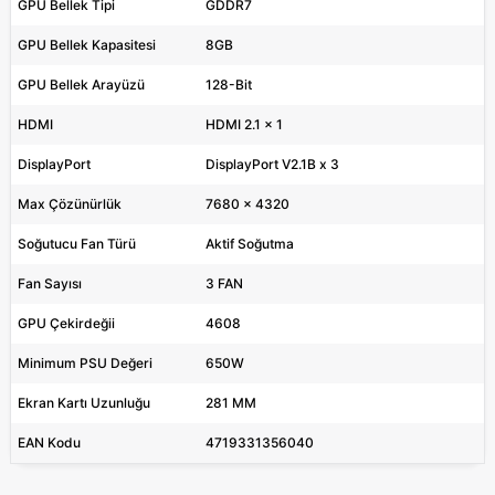
GPU Bellek Tipi
GDDR7
GPU Bellek Kapasitesi
8GB
GPU Bellek Arayüzü
128-Bit
HDMI
HDMI 2.1 x 1
DisplayPort
DisplayPort V2.1B x 3
Max Çözünürlük
7680 x 4320
Soğutucu Fan Türü
Aktif Soğutma
Fan Sayısı
3 FAN
GPU Çekirdeğii
4608
Minimum PSU Değeri
650W
Ekran Kartı Uzunluğu
281 MM
EAN Kodu
4719331356040