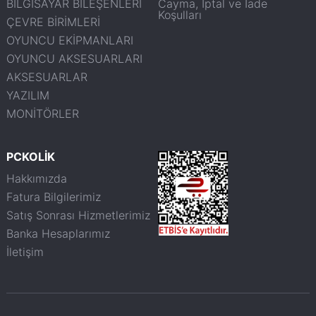
BİLGİSAYAR BİLEŞENLERİ
Cayma, İptal ve İade
Koşulları
ÇEVRE BİRİMLERİ
OYUNCU EKİPMANLARI
OYUNCU AKSESUARLARI
AKSESUARLAR
YAZILIM
MONİTÖRLER
PCKOLİK
Hakkımızda
Fatura Bilgilerimiz
Satış Sonrası Hizmetlerimiz
Banka Hesaplarımız
İletişim