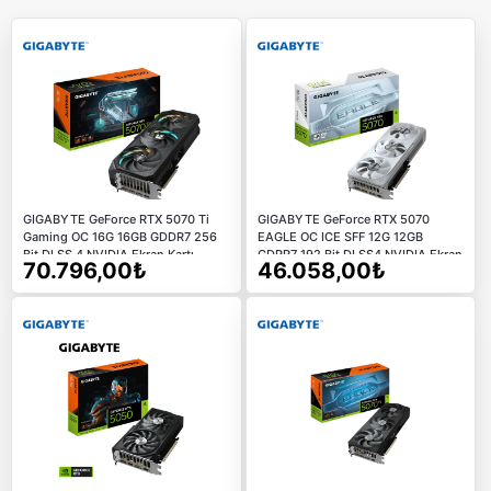
GIGABYTE GeForce RTX 5070 Ti
GIGABYTE GeForce RTX 5070
Gaming OC 16G 16GB GDDR7 256
EAGLE OC ICE SFF 12G 12GB
Bit DLSS 4 NVIDIA Ekran Kartı
GDRR7 192 Bit DLSS4 NVIDIA Ekran
70.796,00₺
46.058,00₺
Kartı