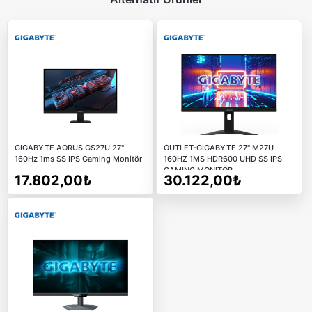
GIGABYTE AORUS GS27U 27"
OUTLET-GIGABYTE 27" M27U
160Hz 1ms SS IPS Gaming Monitör
160HZ 1MS HDR600 UHD SS IPS
GAMING MONITÖR
17.802,00₺
30.122,00₺