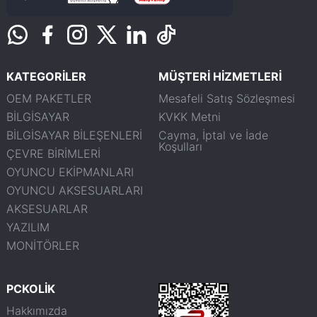
KATEGORİLER
MÜŞTERİ HİZMETLERİ
OEM PAKETLER
Mesafeli Satış Sözleşmesi
BİLGİSAYAR
KVKK Metni
BİLGİSAYAR BİLEŞENLERİ
Cayma, İptal ve İade
Koşulları
ÇEVRE BİRİMLERİ
OYUNCU EKİPMANLARI
OYUNCU AKSESUARLARI
AKSESUARLAR
YAZILIM
MONİTÖRLER
PCKOLİK
Hakkımızda