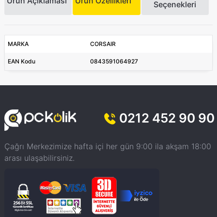
Ürün Açıklaması
Ürün Özellikleri
Seçenekleri
MARKA
CORSAIR
EAN Kodu
0843591064927
0212 452 90 90
Çağrı Merkezimize hafta içi her gün 9:00 ila akşam 18:00
arası ulaşabilirsiniz.