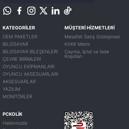
KATEGORİLER
MÜŞTERİ HİZMETLERİ
OEM PAKETLER
Mesafeli Satış Sözleşmesi
BİLGİSAYAR
KVKK Metni
BİLGİSAYAR BİLEŞENLERİ
Cayma, İptal ve İade
Koşulları
ÇEVRE BİRİMLERİ
OYUNCU EKİPMANLARI
OYUNCU AKSESUARLARI
AKSESUARLAR
YAZILIM
MONİTÖRLER
PCKOLİK
Hakkımızda