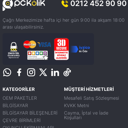
0212 452 90 90
Çağrı Merkezimize hafta içi her gün 9:00 ila akşam 18:00
arası ulaşabilirsiniz.
KATEGORİLER
MÜŞTERİ HİZMETLERİ
OEM PAKETLER
Mesafeli Satış Sözleşmesi
BİLGİSAYAR
KVKK Metni
BİLGİSAYAR BİLEŞENLERİ
Cayma, İptal ve İade
Koşulları
ÇEVRE BİRİMLERİ
OYUNCU EKİPMANLARI