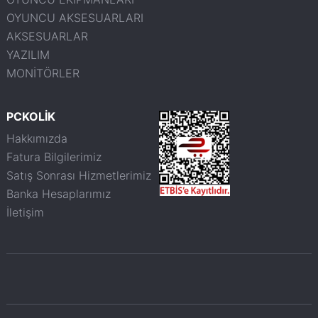
OYUNCU AKSESUARLARI
AKSESUARLAR
YAZILIM
MONİTÖRLER
PCKOLİK
Hakkımızda
Fatura Bilgilerimiz
Satış Sonrası Hizmetlerimiz
Banka Hesaplarımız
İletişim