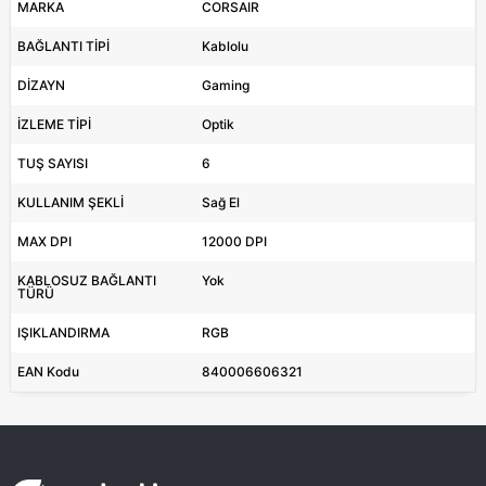
MARKA
CORSAIR
BAĞLANTI TİPİ
Kablolu
DİZAYN
Gaming
İZLEME TİPİ
Optik
TUŞ SAYISI
6
KULLANIM ŞEKLİ
Sağ El
MAX DPI
12000 DPI
KABLOSUZ BAĞLANTI
Yok
TÜRÜ
IŞIKLANDIRMA
RGB
EAN Kodu
840006606321