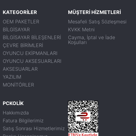
KATEGORİLER
MÜŞTERİ HİZMETLERİ
OEM PAKETLER
Mesafeli Satış Sözleşmesi
BİLGİSAYAR
KVKK Metni
BİLGİSAYAR BİLEŞENLERİ
Cayma, İptal ve İade
Koşulları
ÇEVRE BİRİMLERİ
OYUNCU EKİPMANLARI
OYUNCU AKSESUARLARI
AKSESUARLAR
YAZILIM
MONİTÖRLER
PCKOLİK
Hakkımızda
Fatura Bilgilerimiz
Satış Sonrası Hizmetlerimiz