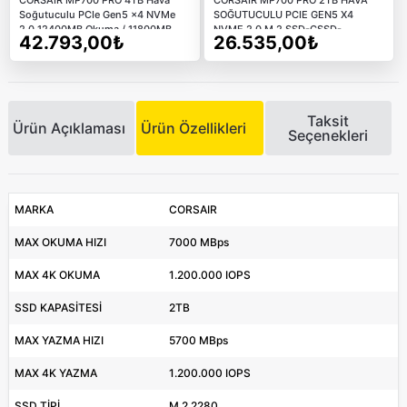
CORSAIR MP700 PRO 4TB Hava
CORSAIR MP700 PRO 2TB HAVA
Soğutuculu PCIe Gen5 x4 NVMe
SOĞUTUCULU PCIE GEN5 X4
2.0 12400MB Okuma / 11800MB
NVME 2.0 M.2 SSD-CSSD-
42.793,00₺
26.535,00₺
Yazma M.2 SSD
F2000GBMP700PRO
Taksit
Ürün Açıklaması
Ürün Özellikleri
Seçenekleri
MARKA
CORSAIR
MAX OKUMA HIZI
7000 MBps
MAX 4K OKUMA
1.200.000 IOPS
SSD KAPASİTESİ
2TB
MAX YAZMA HIZI
5700 MBps
MAX 4K YAZMA
1.200.000 IOPS
SSD TİPİ
M.2 2280