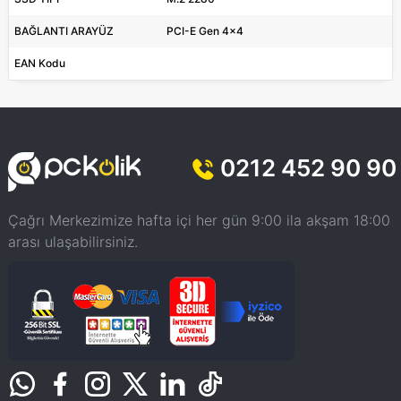
BAĞLANTI ARAYÜZ
PCI-E Gen 4x4
EAN Kodu
0212 452 90 90
Çağrı Merkezimize hafta içi her gün 9:00 ila akşam 18:00
arası ulaşabilirsiniz.