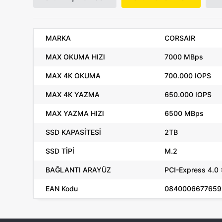
MARKA
CORSAIR
MAX OKUMA HIZI
7000 MBps
MAX 4K OKUMA
700.000 IOPS
MAX 4K YAZMA
650.000 IOPS
MAX YAZMA HIZI
6500 MBps
SSD KAPASİTESİ
2TB
SSD TİPİ
M.2
BAĞLANTI ARAYÜZ
PCI-Express 4.0
EAN Kodu
0840006677659