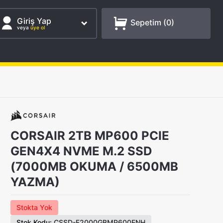
Giriş Yap
Sepetim (
0
)
veya
üye ol
CORSAIR 2TB MP600 PCIE
GEN4X4 NVME M.2 SSD
(7000MB OKUMA / 6500MB
YAZMA)
Stokta Yok
Stok Kodu:
CSSD-F2000GBMP600ENH