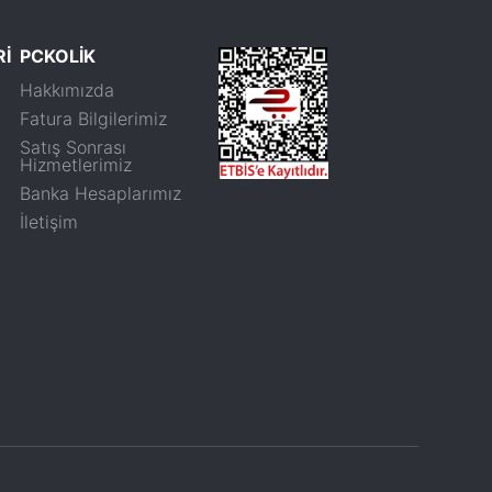
Rİ
PCKOLİK
Hakkımızda
Fatura Bilgilerimiz
Satış Sonrası
Hizmetlerimiz
Banka Hesaplarımız
İletişim