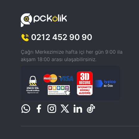
0212 452 90 90
Çağrı Merkezimize hafta içi her gün 9:00 ila
akşam 18:00 arası ulaşabilirsiniz.