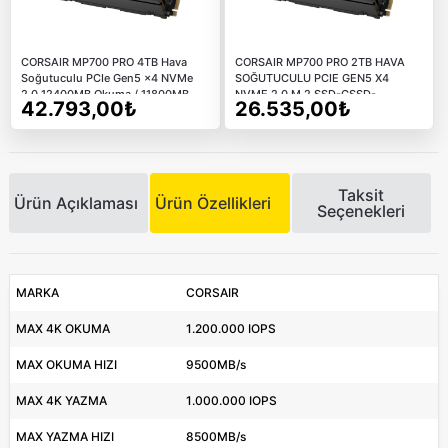
CORSAIR MP700 PRO 4TB Hava
CORSAIR MP700 PRO 2TB HAVA
Soğutuculu PCIe Gen5 x4 NVMe
SOĞUTUCULU PCIE GEN5 X4
2.0 12400MB Okuma / 11800MB
NVME 2.0 M.2 SSD-CSSD-
42.793,00₺
26.535,00₺
Yazma M.2 SSD
F2000GBMP700PRO
Taksit
Ürün Açıklaması
Ürün Özellikleri
Seçenekleri
MARKA
CORSAIR
MAX 4K OKUMA
1.200.000 IOPS
MAX OKUMA HIZI
9500MB/s
MAX 4K YAZMA
1.000.000 IOPS
MAX YAZMA HIZI
8500MB/s