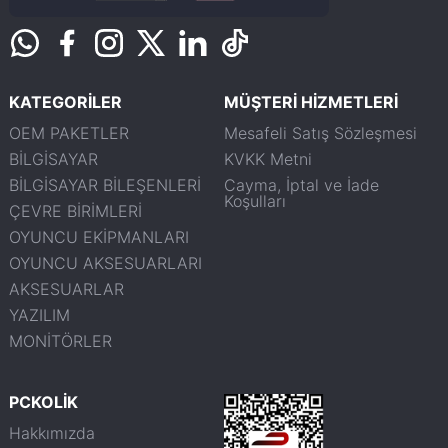
KATEGORİLER
MÜŞTERİ HİZMETLERİ
OEM PAKETLER
Mesafeli Satış Sözleşmesi
BİLGİSAYAR
KVKK Metni
BİLGİSAYAR BİLEŞENLERİ
Cayma, İptal ve İade
Koşulları
ÇEVRE BİRİMLERİ
OYUNCU EKİPMANLARI
OYUNCU AKSESUARLARI
AKSESUARLAR
YAZILIM
MONİTÖRLER
PCKOLİK
Hakkımızda