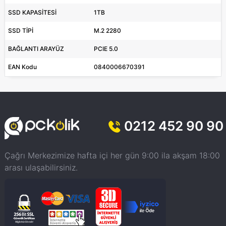
SSD KAPASİTESİ
1TB
SSD TİPİ
M.2 2280
BAĞLANTI ARAYÜZ
PCIE 5.0
EAN Kodu
0840006670391
0212 452 90 90
Çağrı Merkezimize hafta içi her gün 9:00 ila akşam 18:00
arası ulaşabilirsiniz.