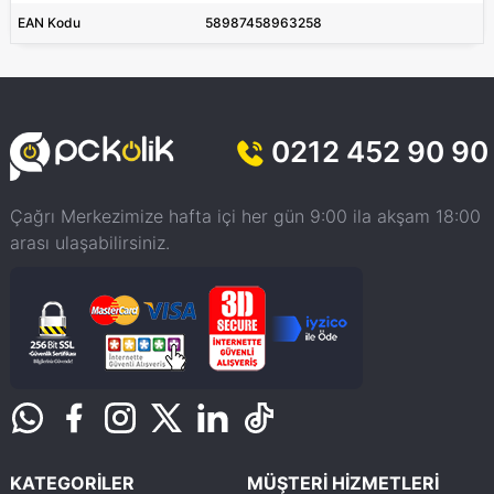
EAN Kodu
58987458963258
0212 452 90 90
Çağrı Merkezimize hafta içi her gün 9:00 ila akşam 18:00
arası ulaşabilirsiniz.
KATEGORİLER
MÜŞTERİ HİZMETLERİ