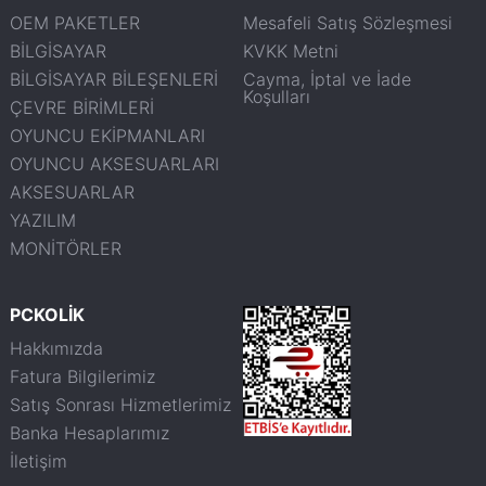
OEM PAKETLER
Mesafeli Satış Sözleşmesi
BİLGİSAYAR
KVKK Metni
BİLGİSAYAR BİLEŞENLERİ
Cayma, İptal ve İade
Koşulları
ÇEVRE BİRİMLERİ
OYUNCU EKİPMANLARI
OYUNCU AKSESUARLARI
AKSESUARLAR
YAZILIM
MONİTÖRLER
PCKOLİK
Hakkımızda
Fatura Bilgilerimiz
Satış Sonrası Hizmetlerimiz
Banka Hesaplarımız
İletişim