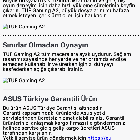
Büyük dosyaları ışık hızında aktarmanın ve gelişmiş
oyun deneyimi için daha hızlı yükleme sürelerinin keyfini
çıkarın. TUF Gaming A2, büyük dosyalarını muhafaza
etmek isteyen içerik üreticileri için harikadır.
Sınırlar Olmadan Oynayın
TUF Gaming A2 tüm maceralara ayak uydurur. Sağlam
tasarımı sayesinde her yerde ve her ortamda endişe
etmeden kullanabilir ve üretkenliğinizi dünyayı
keşfederken açığa çıkarabilirsiniz.
ASUS Türkiye Garantili Ürün
Bu ürün ASUS Türkiye Garantisi altındadır.
Garanti kapsamındaki ürünlerde Asus yetkili
servislerinden ücretsiz hizmet alabilirsiniz. Garantili
ürünlerinizi anlaşmalı kargo firması ile göndermeniz
halinde servise gidiş geliş
kargo ücretleri ASUS
tarafından
karşılanır.
Yetkili servise ürün göndermek için
https://eu-