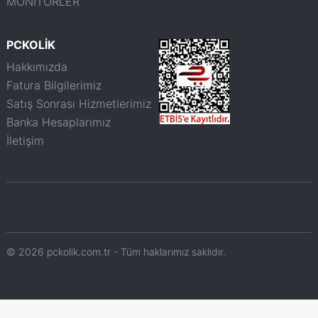
MONİTÖRLER
PCKOLİK
Hakkımızda
Fatura Bilgilerimiz
Satış Sonrası Hizmetlerimiz
Banka Hesaplarımız
İletişim
© 2026 pckolik.com.tr - Tüm haklarımız saklıdır.