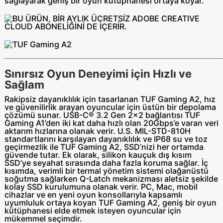
sağlayarak geniş bir oyun kütüphanesi ortaya koyar.
Sınırsız Oyun Deneyimi için Hızlı ve
Sağlam
Rakipsiz dayanıklılık için tasarlanan TUF Gaming A2, hız
ve güvenilirlik arayan oyuncular için üstün bir depolama
çözümü sunar. USB-C® 3.2 Gen 2x2 bağlantısı TUF
Gaming A1’den iki kat daha hızlı olan 20Gbps’e varan veri
aktarım hızlarına olanak verir. U.S. MIL-STD-810H
standartlarını karşılayan dayanıklılık ve IP68 su ve toz
geçirmezlik ile TUF Gaming A2, SSD’nizi her ortamda
güvende tutar. Ek olarak, silikon kauçuk dış kısım
SSD’ye seyahat sırasında daha fazla koruma sağlar. İç
kısımda, verimli bir termal yönetim sistemi olağanüstü
soğutma sağlarken Q-Latch mekanizması aletsiz şekilde
kolay SSD kurulumuna olanak verir. PC, Mac, mobil
cihazlar ve en yeni oyun konsollarıyla kapsamlı
uyumluluk ortaya koyan TUF Gaming A2, geniş bir oyun
kütüphanesi elde etmek isteyen oyuncular için
mükemmel seçimdir.