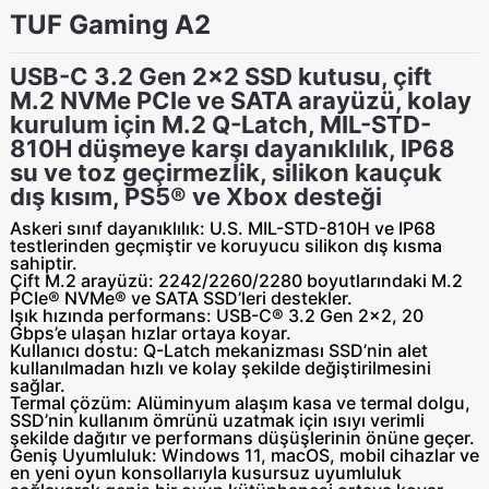
TUF Gaming A2
USB-C 3.2 Gen 2x2 SSD kutusu, çift
M.2 NVMe PCIe ve SATA arayüzü, kolay
kurulum için M.2 Q-Latch, MIL-STD-
810H düşmeye karşı dayanıklılık, IP68
su ve toz geçirmezlik, silikon kauçuk
dış kısım, PS5® ve Xbox desteği
Askeri sınıf dayanıklılık:
U.S. MIL-STD-810H ve IP68
testlerinden geçmiştir ve koruyucu silikon dış kısma
sahiptir.
Çift M.2 arayüzü:
2242/2260/2280 boyutlarındaki M.2
PCIe® NVMe® ve SATA SSD’leri destekler.
Işık hızında performans:
USB-C® 3.2 Gen 2x2, 20
Gbps’e ulaşan hızlar ortaya koyar.
Kullanıcı dostu:
Q-Latch mekanizması SSD’nin alet
kullanılmadan hızlı ve kolay şekilde değiştirilmesini
sağlar.
Termal çözüm:
Alüminyum alaşım kasa ve termal dolgu,
SSD’nin kullanım ömrünü uzatmak için ısıyı verimli
şekilde dağıtır ve performans düşüşlerinin önüne geçer.
Geniş Uyumluluk:
Windows 11, macOS, mobil cihazlar ve
en yeni oyun konsollarıyla kusursuz uyumluluk