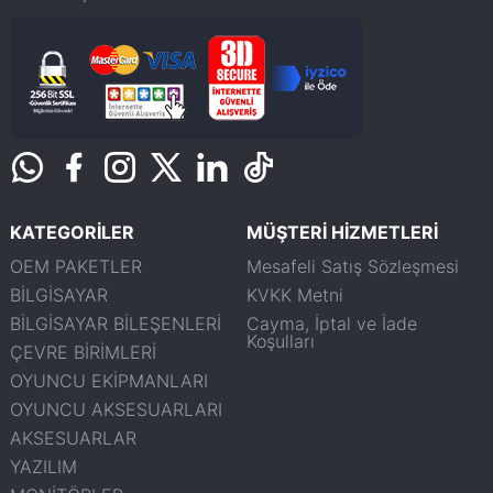
KATEGORİLER
MÜŞTERİ HİZMETLERİ
OEM PAKETLER
Mesafeli Satış Sözleşmesi
BİLGİSAYAR
KVKK Metni
BİLGİSAYAR BİLEŞENLERİ
Cayma, İptal ve İade
Koşulları
ÇEVRE BİRİMLERİ
OYUNCU EKİPMANLARI
OYUNCU AKSESUARLARI
AKSESUARLAR
YAZILIM