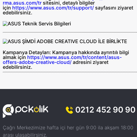
rma.asus.com/tr
sitesini, detaylı bilgiler
için
https://www.asus.com/tr/support/
sayfasını ziyaret
edebilirsiniz.
Kampanya Detayları:
Kampanya hakkında ayrıntılı bilgi
almak için
https://www.asus.com/tr/content/asus-
offers-adobe-creative-cloud/
adresini ziyaret
edebilirsiniz.
0212 452 90 90
Çağrı Merkezimize hafta içi her gün 9:00 ila akşam 18:00
arası ulaşabilirsiniz.