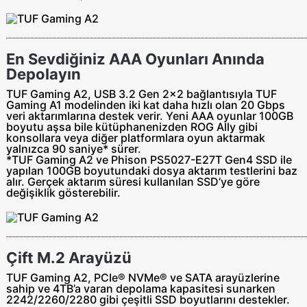
En Sevdiğiniz AAA Oyunları Anında
Depolayın
TUF Gaming A2, USB 3.2 Gen 2x2 bağlantısıyla TUF
Gaming A1 modelinden iki kat daha hızlı olan 20 Gbps
veri aktarımlarına destek verir. Yeni AAA oyunlar 100GB
boyutu aşsa bile kütüphanenizden ROG Ally gibi
konsollara veya diğer platformlara oyun aktarmak
yalnızca 90 saniye* sürer.
*TUF Gaming A2 ve Phison PS5027-E27T Gen4 SSD ile
yapılan 100GB boyutundaki dosya aktarım testlerini baz
alır. Gerçek aktarım süresi kullanılan SSD’ye göre
değişiklik gösterebilir.
Çift M.2 Arayüzü
TUF Gaming A2, PCIe® NVMe® ve SATA arayüzlerine
sahip ve 4TB’a varan depolama kapasitesi sunarken
2242/2260/2280 gibi çeşitli SSD boyutlarını destekler.