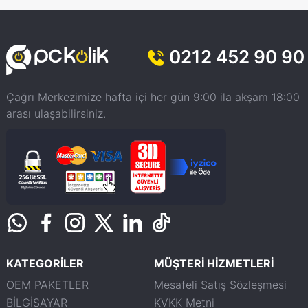
0212 452 90 90
Çağrı Merkezimize hafta içi her gün 9:00 ila akşam 18:00
arası ulaşabilirsiniz.
KATEGORİLER
MÜŞTERİ HİZMETLERİ
OEM PAKETLER
Mesafeli Satış Sözleşmesi
BİLGİSAYAR
KVKK Metni