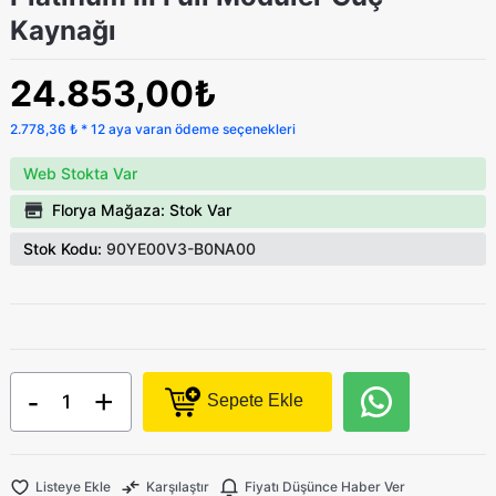
Kaynağı
24.853,00₺
2.778,36 ₺ * 12 aya varan ödeme seçenekleri
Web Stokta Var
Florya Mağaza: Stok Var
Stok Kodu:
90YE00V3-B0NA00
-
+
Sepete Ekle
Listeye Ekle
Karşılaştır
Fiyatı Düşünce Haber Ver