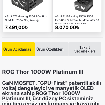
ASUS ATS Gaming 750G 80+ Plus
ASUS TUF Gaming 750W 750G
Gold Atx 750w Güç Kaynağı
EVO 80+ Gold Tam Modüler ATX 3.1
PCIe Gen 5.1 Güç Kaynağı
7.491,00₺
8.070,00₺
Taksit
Ürün Açıklaması
Ürün Özellikleri
Seçenekleri
ROG Thor 1000W Platinum III
GaN MOSFET, “GPU-First” patentli akıllı
voltaj dengeleyici ve manyetik OLED
ekrana sahip ROG Thor 1000W
Platinum III, üst düzey PC sisteminiz
için benzersiz performans ve kaya gibi