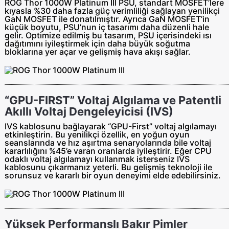
ROG Thor 1000W​ Platinum III PSU, standart MOSFET’lere
kıyasla %30 daha fazla güç verimliliği sağlayan yenilikçi
GaN MOSFET ile donatılmıştır. Ayrıca GaN MOSFET’in
küçük boyutu, PSU’nun iç tasarımı daha düzenli hale
gelir. Optimize edilmiş bu tasarım, PSU içerisindeki ısı
dağıtımını iyileştirmek için daha büyük soğutma
bloklarına yer açar ve gelişmiş hava akışı sağlar.
“GPU-FIRST” Voltaj Algılama ve Patentli
Akıllı Voltaj Dengeleyicisi (IVS)
IVS kablosunu bağlayarak “GPU-First” voltaj algılamayı
etkinleştirin. Bu yenilikçi özellik, en yoğun oyun
seanslarında ve hız aşırtma senaryolarında bile voltaj
kararlılığını %45’e varan oranlarda iyileştirir. Eğer CPU
odaklı voltaj algılamayı kullanmak isterseniz IVS
kablosunu çıkarmanız yeterli. Bu gelişmiş teknoloji ile
sorunsuz ve kararlı bir oyun deneyimi elde edebilirsiniz.
Yüksek Performanslı Bakır Pimler