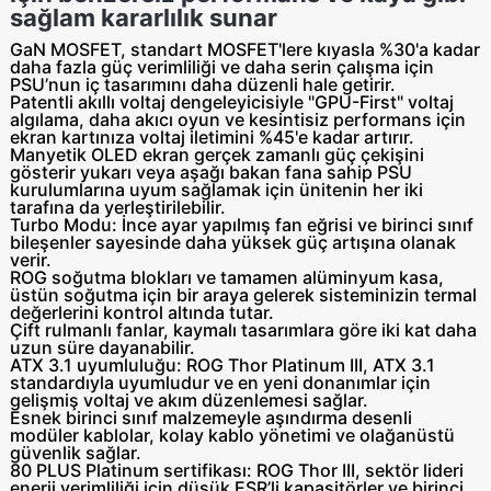
sağlam kararlılık sunar
GaN MOSFET
, standart MOSFET'lere kıyasla %30'a kadar
daha fazla güç verimliliği ve daha serin çalışma için
PSU’nun iç tasarımını daha düzenli hale getirir.
Patentli akıllı voltaj dengeleyicisiyle "GPU-First" voltaj
algılama,
daha akıcı oyun ve kesintisiz performans için
ekran kartınıza voltaj iletimini %45'e kadar artırır.
Manyetik OLED ekran
gerçek zamanlı güç çekişini
gösterir yukarı veya aşağı bakan fana sahip PSU
kurulumlarına uyum sağlamak için ünitenin her iki
tarafına da yerleştirilebilir.
Turbo Modu
: İnce ayar yapılmış fan eğrisi ve birinci sınıf
bileşenler sayesinde daha yüksek güç artışına olanak
verir.
ROG soğutma blokları
ve
tamamen alüminyum kasa
,
üstün soğutma için bir araya gelerek sisteminizin termal
değerlerini kontrol altında tutar.
Çift rulmanlı fanlar
, kaymalı tasarımlara göre iki kat daha
uzun süre dayanabilir.
ATX 3.1 uyumluluğu:
ROG Thor Platinum III, ATX 3.1
standardıyla uyumludur ve en yeni donanımlar için
gelişmiş voltaj ve akım düzenlemesi sağlar.
Esnek birinci sınıf malzemeyle
aşındırma desenli
modüler kablolar
, kolay kablo yönetimi ve olağanüstü
güvenlik sağlar.
80 PLUS
Platinum sertifikası:
ROG Thor III, sektör lideri
enerji verimliliği için düşük ESR’li kapasitörler ve birinci