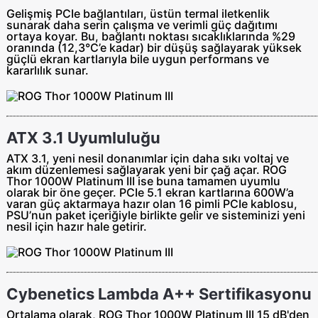
Gelişmiş PCIe bağlantıları, üstün termal iletkenlik
sunarak daha serin çalışma ve verimli güç dağıtımı
ortaya koyar. Bu, bağlantı noktası sıcaklıklarında %29
oranında (12,3°C’e kadar) bir düşüş sağlayarak yüksek
güçlü ekran kartlarıyla bile uygun performans ve
kararlılık sunar.
ATX 3.1 Uyumluluğu
ATX 3.1, yeni nesil donanımlar için daha sıkı voltaj ve
akım düzenlemesi sağlayarak yeni bir çağ açar. ROG
Thor 1000W Platinum III ise buna tamamen uyumlu
olarak bir öne geçer. PCIe 5.1 ekran kartlarına 600W’a
varan güç aktarmaya hazır olan 16 pimli PCIe kablosu,
PSU’nun paket içeriğiyle birlikte gelir ve sisteminizi yeni
nesil için hazır hale getirir.
Cybenetics Lambda A++ Sertifikasyonu
Ortalama olarak, ROG Thor 1000W Platinum III 15 dB'den