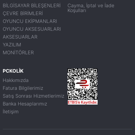
BİLGİSAYAR BİLEŞENLERİ
Cayma, İptal ve İade
Koşulları
ÇEVRE BİRİMLERİ
OYUNCU EKİPMANLARI
OYUNCU AKSESUARLARI
AKSESUARLAR
YAZILIM
MONİTÖRLER
PCKOLİK
Hakkımızda
Fatura Bilgilerimiz
Satış Sonrası Hizmetlerimiz
Banka Hesaplarımız
İletişim